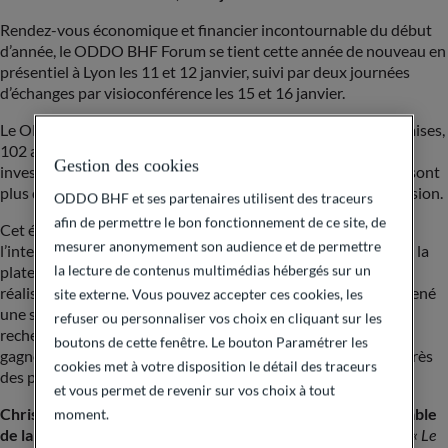
Rendez-vous économique et financier incontournable du début
d’année, le ODDO BHF Forum se tient cette année de nouveau en
présentiel à Lyon les 11 et 12 janvier, suivi par deux journées
d’échanges par visioconférence les 15 et 16 janvier.
Le ODDO BHF Forum rassemble 335 entreprises (139 françaises,
102 allemandes et 92 du reste du monde) et plus de 850
Gestion des cookies
investisseurs d’Europe, d’Asie et des Etats-Unis. Au total, ce sont
plus de 10 000 rencontres qui seront organisées à cette occasion.
ODDO BHF et ses partenaires utilisent des traceurs
afin de permettre le bon fonctionnement de ce site, de
Cet événement emblématique est le reflet de
mesurer anonymement son audience et de permettre
l’internationalisation du Groupe ODDO BHF et du succès de la
la lecture de contenus multimédias hébergés sur un
plateforme actions du Groupe. En parallèle des acquisitions
réalisées en Allemagne et en Suisse, ODDO BHF a en effet mené
site externe. Vous pouvez accepter ces cookies, les
une stratégie d’alliance européenne sur les métiers de la
refuser ou personnaliser vos choix en cliquant sur les
recherche et du courtage actions qui a permis au Groupe de
boutons de cette fenêtre. Le bouton Paramétrer les
gagner des parts de marché et de renforcer ses positions auprès
cookies met à votre disposition le détail des traceurs
des plus grands investisseurs institutionnels.
et vous permet de revenir sur vos choix à tout
Christophe Tadié, associé-gérant de ODDO BHF, Responsable
moment.
de la banque de financement et d’investissement
, déclare :
« Le