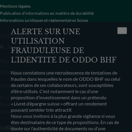
Mentions légales
Publication d‘informations en matière de durabilité
Informations juridiques et réglementaires Suisse
ALERTE SUR UNE
ODDO BHF My Wealth
UTILISATION
App store
Google Play
FRAUDULEUSE DE
L'IDENTITE DE ODDO BHF
Pour toute information
Contactez-nous
Résilier mon contrat
Nous constatons une recrudescence de tentatives de
fraudes dans lesquelles le nom de ODDO BHF ou celui
de certains de ses collaborateurs, sont susceptibles
Espace presse
d’être utilisés. C’est notamment le cas d’une
proposition d’investissement dans un prétendu
Ils parlent de nous
« Livret d’épargne suisse » offrant un rendement
Plateforme vidéo
pouvant sembler très attractif.
Contacts Presse
Nous vous invitons à la plus grande vigilance si vous
êtes destinataire de ce type de propositions. En cas de
doute sur l’authenticité de documents ou d’une