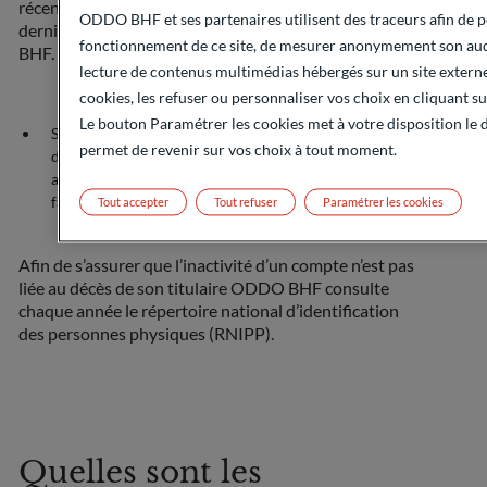
récente entre cette dernière opération ou la date de la
ODDO BHF et ses partenaires utilisent des traceurs afin de 
dernière manifestation du Client auprès de ODDO
fonctionnement de ce site, de mesurer anonymement son aud
BHF.
lecture de contenus multimédias hébergés sur un site extern
cookies, les refuser ou personnaliser vos choix en cliquant su
Le bouton Paramétrer les cookies met à votre disposition le d
Soit, si son titulaire est décédé, à l’issue d’une période
permet de revenir sur vos choix à tout moment.
de 12 mois suivant le décès au cours de laquelle aucun
ayant droit n’a informé ODDO BHF de sa volonté de
faire valoir ses droits sur les dépôts qui y sont inscrits.
Tout accepter
Tout refuser
Paramétrer les cookies
Afin de s’assurer que l’inactivité d’un compte n’est pas
liée au décès de son titulaire ODDO BHF consulte
chaque année le répertoire national d’identification
des personnes physiques (RNIPP).
Quelles sont les