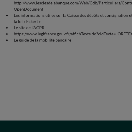
http://www.lesclesdelabanque.com/Web/Cdb/Particuliers/C
OpenDocument
Les informations utiles sur la Caisse des dépôts et consignation et
la loi « Eckert »
Le site de l’ACPR
https://www.legifrance.gouv.fr/affichTexte.do?cidTexte=JORF
Le guide de la mobilité bancaire