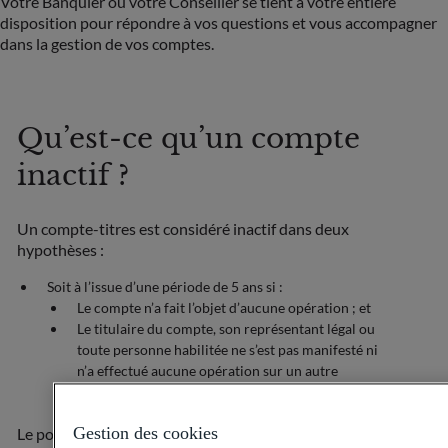
Votre Banquier ou votre Conseiller se tient à votre entière
disposition pour répondre à vos questions et vous accompagner
dans la gestion de vos comptes.
Qu’est-ce qu’un compte
inactif ?
Un compte-titres est considéré inactif dans deux
hypothèses :
Soit à l’issue d’une période de 5 ans si :
Le compte n’a fait l’objet d’aucune opération ; et
Le titulaire du compte, son représentant légal ou
toute personne habilitée ne s’est pas manifesté ni
n’a effectué aucune opération sur un autre
compte ouvert à son nom dans les livres de ODDO
BHF.
Gestion des cookies
Le point de départ de l’inactivité sera la date la plus