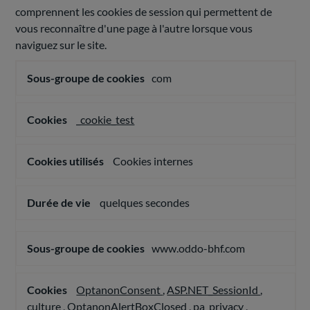
comprennent les cookies de session qui permettent de
vous reconnaître d'une page à l'autre lorsque vous
naviguez sur le site.
Cookies
com
nécessaires
au
fonctionnement
du
_cookie_test
site
Cookies internes
quelques secondes
www.oddo-bhf.com
OptanonConsent
,
ASP.NET_SessionId
,
culture
,
OptanonAlertBoxClosed
,
pa_privacy
,