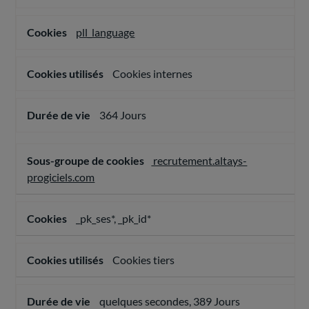
l'expérience
utilisateur
pll_language
Cookies internes
364 Jours
recrutement.altays-
progiciels.com
_pk_ses*, _pk_id*
Cookies tiers
quelques secondes, 389 Jours