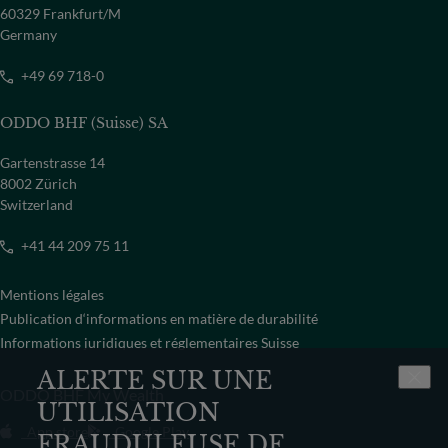
60329 Frankfurt/M
Germany
+49 69 718-0
ODDO BHF (Suisse) SA
Gartenstrasse 14
8002 Zürich
Switzerland
+41 44 209 75 11
Mentions légales
Publication d‘informations en matière de durabilité
Informations juridiques et réglementaires Suisse
ALERTE SUR UNE
ODDO BHF My Wealth
UTILISATION
App store
Google Play
FRAUDULEUSE DE