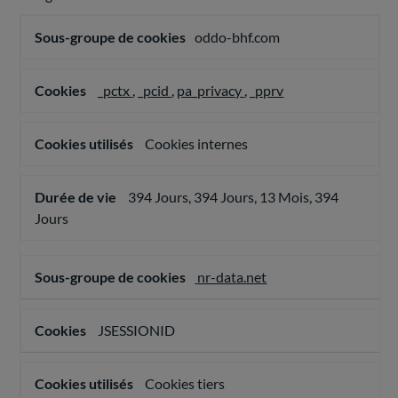
Cookies
oddo-bhf.com
de
mesure
d’audience
_pctx
,
_pcid
,
pa_privacy
,
_pprv
Cookies internes
394 Jours, 394 Jours, 13 Mois, 394
Jours
nr-data.net
JSESSIONID
Cookies tiers