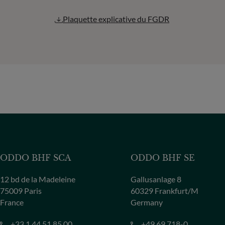
Plaquette explicative du FGDR
ODDO BHF SCA
ODDO BHF SE
12 bd de la Madeleine
Gallusanlage 8
75009 Paris
60329 Frankfurt/M
France
Germany
+33 1 44 51 85 00
+49 69 718-0