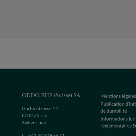
ODDO BHF (Suisse) SA
Mentions légale
Publication d‘in
Gartenstrasse 14
de durabilité
8002 Zürich
Informations jur
Switzerland
réglementaires S
+41 44 209 75 11