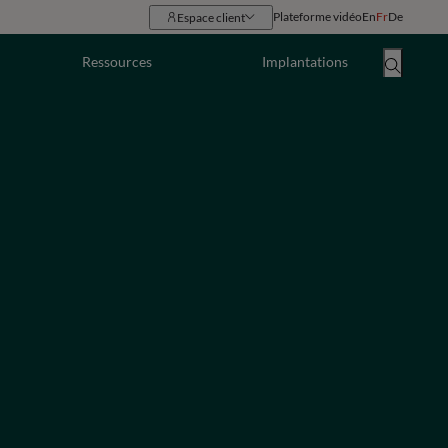
Plateforme vidéo
En
Fr
De
Espace client
Ressources
Implantations