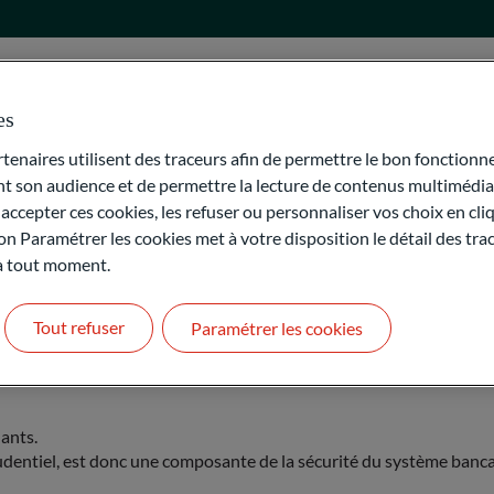
ns, Obligations, FCP, SICAV)
es
naires utilisent des traceurs afin de permettre le bon fonctionne
onservés à la banque centrale de dépôt des titres Euroclear-France
son audience et de permettre la lecture de contenus multimédias
tres appartenant à leurs clients. Les portefeuilles quelque soit leu
.
ccepter ces cookies, les refuser ou personnaliser vos choix en cli
on Paramétrer les cookies met à votre disposition le détail des tr
 à tout moment.
Tout refuser
Paramétrer les cookies
ière, ce fonds a pour mission principale d’indemniser les déposants
ants.
rudentiel, est donc une composante de la sécurité du système bancai