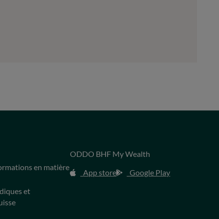
ODDO BHF My Wealth
s
formations en matière
App store
Google Play
idiques et
uisse