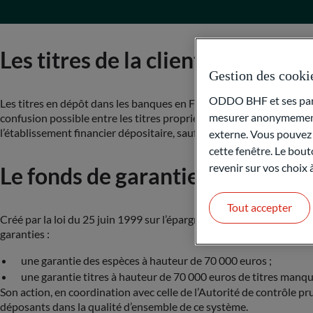
Les titres de la clientèle (Actio
Gestion des cooki
ODDO BHF et ses parte
Les titres en dépôt dans les banques en France sont concrètement c
mesurer anonymement 
confusion possible entre les titres propriété des banques et les ti
l’établissement financier dépositaire, sauf accord express du client
externe. Vous pouvez a
cette fenêtre. Le bout
revenir sur vos choix
Le fonds de garantie des dépôts
Tout accepter
Créé par la loi du 25 juin 1999 sur l’épargne et la sécurité financ
garanties :
une garantie des espèces à hauteur de 70 000 euros ;
une garantie titres à hauteur de 70 000 euros de titres manqu
Son action, en coordination avec celle de l’Autorité de contrôle p
déposants dans la qualité d’ensemble de ce système.