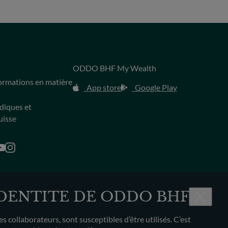
ODDO BHF My Wealth
s
formations en matière
App store
Google Play
idiques et
uisse
IDENTITE DE ODDO BHF
ollaborateurs, sont susceptibles d’être utilisés. C’est