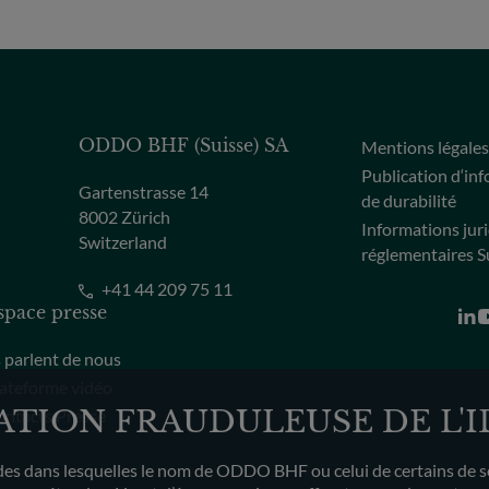
ODDO BHF (Suisse) SA
Mentions légale
Publication d‘in
Gartenstrasse 14
de durabilité
8002 Zürich
Informations jur
Switzerland
réglementaires S
+41 44 209 75 11
space presse
s parlent de nous
ateforme vidéo
SATION FRAUDULEUSE DE L'
ntacts Presse
s dans lesquelles le nom de ODDO BHF ou celui de certains de ses c