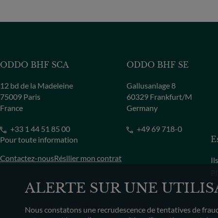
ODDO BHF SCA
ODDO BHF SE
12 bd de la Madeleine
Gallusanlage 8
75009 Paris
60329 Frankfurt/M
France
Germany
+33 1 44 51 85 00
+49 69 718-0
Pour toute information
E
Contactez-nous
Résilier mon contrat
Il
Pl
ALERTE SUR UNE UTILI
Co
Nous constatons une recrudescence de tentatives de fraude