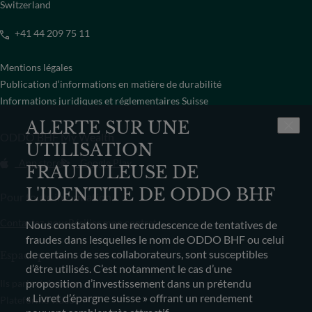
Switzerland
+41 44 209 75 11
Mentions légales
Publication d‘informations en matière de durabilité
Informations juridiques et réglementaires Suisse
ALERTE SUR UNE
ODDO BHF My Wealth
UTILISATION
App store
Google Play
FRAUDULEUSE DE
L'IDENTITE DE ODDO BHF
Pour toute information
Contactez-nous
Résilier mon contrat
Nous constatons une recrudescence de tentatives de
fraudes dans lesquelles le nom de ODDO BHF ou celui
de certains de ses collaborateurs, sont susceptibles
Espace presse
d’être utilisés. C’est notamment le cas d’une
proposition d’investissement dans un prétendu
Ils parlent de nous
« Livret d’épargne suisse » offrant un rendement
Plateforme vidéo