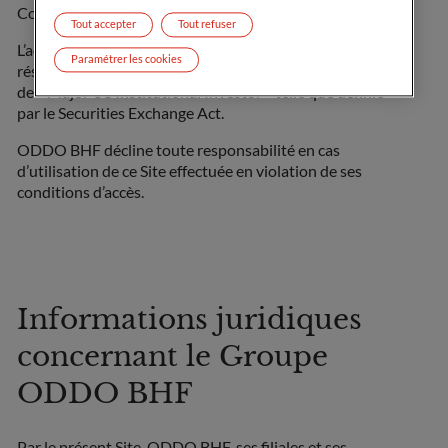
Counterparty » ou « d’Intermediate Customer ».
Tout accepter
Tout refuser
L’accès au Site est également strictement interdit aux
Paramétrer les cookies
résidents américains ayant une autre qualité que celle
de « Major US Institutional Investor » telle que définie
par le Securities Exchange Act.
ODDO BHF décline toute responsabilité en cas
d’utilisation de ce Site effectuée en violation de ses
conditions d’accès.
Informations juridiques
concernant le Groupe
ODDO BHF
Par le présent Site, ODDO BHF, ses filiales et ses