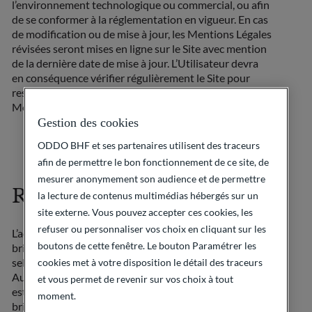
l’environnement technologique ou commercial, ou afin
de se conformer à la réglementation en vigueur. En cas
de modification ou de mise à jour, les Mentions Légales
révisées seront mises en ligne sur le Site avec mention
de la dernière date de mise à jour. L’Utilisateur devra
en conséquence vérifier régulièrement le Site pour
rester informé de tout changement ou mise à jour des
Mentions Légales.
Gestion des cookies
ODDO BHF et ses partenaires utilisent des traceurs
afin de permettre le bon fonctionnement de ce site, de
mesurer anonymement son audience et de permettre
Restrictions
la lecture de contenus multimédias hébergés sur un
site externe. Vous pouvez accepter ces cookies, les
refuser ou personnaliser vos choix en cliquant sur les
L’accès au Site est strictement interdit aux résidents
boutons de cette fenêtre. Le bouton Paramétrer les
britanniques ayant la qualité de « Private Customer »
selon la réglementation de la Financial Conduct
cookies met à votre disposition le détail des traceurs
Authority (FCA) applicable au Royaume-Uni. Le site
et vous permet de revenir sur vos choix à tout
est cependant en libre accès pour les résidents
moment.
britanniques ayant la qualité de « Market