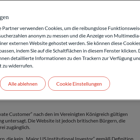
 Person (nachstehend der „Anwender“) damit einverstanden, dass
ngen
(nachstehend die „rechtlichen Hinweise“) geregelt wird.
artner verwenden Cookies, um die reibungslose Funktionsweise
htlichen Hinweise mit Angabe des letzten
esucherzahlen anonym zu messen und die Anzeige von Multimedia-
 Anwender muss folglich regelmäßig die Website überprüfen, um
einer externen Website gehostet werden. Sie können diese Cookie
en Hinweise informiert zu bleiben.
assen, indem Sie auf die Schaltflächen in diesem Fenster klicken. 
 Ihnen detaillierte Informationen zu den Trackern zur Verfügung un
t zu widerrufen.
Alle ablehnen
Cookie Einstellungen
ivate Customer“ nach den im Vereinigten Königreich gültigen
ng untersagt. Die Website ist jedoch britischen Bürgern, die
ei zugänglich.
n, die kein „Major US Institutional Investor“ gemäß Definition