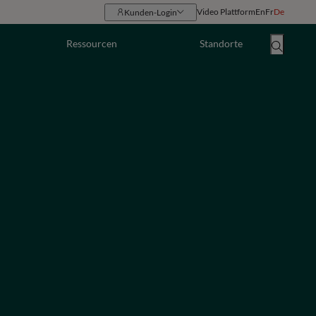
Video Plattform
En
Fr
De
Kunden-Login
Ressourcen
Standorte