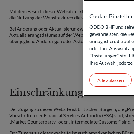
Mit dem Besuch dieser Website erklärt sich jede natürliche
Cookie-Einstellu
die Nutzung der Website durch die vorliegenden Bedingungen 
ODDO BHF und seine P
Bei Änderung oder Aktualisierung werden die geänderten rec
gewährleisten, die B
Aktualisierungsdatums auf der Website online gestellt. Der
ermöglichen, die auf 
über jegliche Änderungen oder Aktualisierungen der rechtlich
oder Ihre Auswahl anp
Einstellungen“ stellt
Ihre Auswahl jederzei
Alle zulassen
Einschränkungen
Der Zugang zu dieser Website ist britischen Bürgern, die „Pr
Vorschriften der Financial Services Authority (FSA) sind, stre
„Market Counterparty“ oder „Intermediate Customer“ sind, fr
Der Zugang zu dieser Website ist auch amerikanischen Bürger