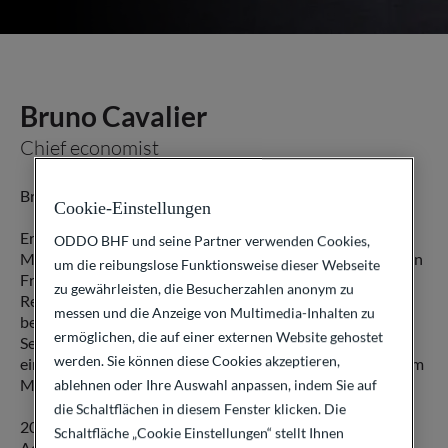
Bruno Cavalier
Chief economist
Bruno Cavalier ist seit 2007 bei ODDO BHF.
Cookie-Einstellungen
Er kann mehr als 25 Jahre Erfahrung als Volkswirt und
ODDO BHF und seine Partner verwenden Cookies,
Marktökonom in der Privatwirtschaft vorweisen und hat in
um die reibungslose Funktionsweise dieser Webseite
Frankreich für mehrere Denkfabriken und Banken (COE-
zu gewährleisten, die Besucherzahlen anonym zu
Rexecode, Crédit Lyonnais, Crédit Agricole) gearbeitet,
messen und die Anzeige von Multimedia-Inhalten zu
bevor er zu ODDO BHF kam.
ermöglichen, die auf einer externen Website gehostet
Sein Studium an der Universität von Paris 2 schloss er mit
werden. Sie können diese Cookies akzeptieren,
einem Doktortitel in Wirtschaftswissenschaften und einem
Master im Bank- und Finanzwesen ab.
ablehnen oder Ihre Auswahl anpassen, indem Sie auf
die Schaltflächen in diesem Fenster klicken. Die
2022 wurde er mit dem „Consensus Economics Forecast
Schaltfläche „Cookie Einstellungen“ stellt Ihnen
Accuracy Award“ für Frankreich ausgezeichnet.