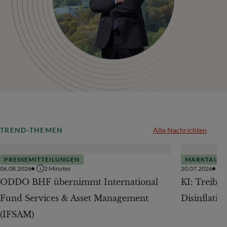
TREND-THEMEN
Alle Nachrichten
PRESSEMITTEILUNGEN
MARKTAUSB
06.08.2026
2
Minutes
20.07.2026
ODDO BHF übernimmt International
KI: Treiber
Fund Services & Asset Management
Disinflatio
(IFSAM)