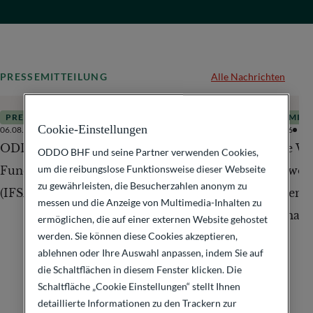
PRESSEMITTEILUNG
Alle Nachrichten
PRESSEMITTEILUNGEN
PRESSEMITT
Cookie-Einstellungen
06.08.2026
2
Minutes
28.05.2026
ODDO BHF übernimmt International
Simone Wes
ODDO BHF und seine Partner verwenden Cookies,
um die reibungslose Funktionsweise dieser Webseite
Fund Services & Asset Management
Verantwort
zu gewährleisten, die Besucherzahlen anonym zu
(IFSAM)
Managemen
messen und die Anzeige von Multimedia-Inhalten zu
Chairman.
ermöglichen, die auf einer externen Website gehostet
werden. Sie können diese Cookies akzeptieren,
ablehnen oder Ihre Auswahl anpassen, indem Sie auf
die Schaltflächen in diesem Fenster klicken. Die
Schaltfläche „Cookie Einstellungen“ stellt Ihnen
detaillierte Informationen zu den Trackern zur