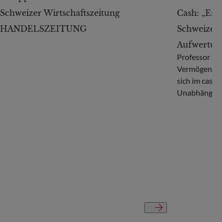
Schweizer Wirtschaftszeitung
Cash: „Es i
HANDELSZEITUNG
Schweizer 
Aufwertung
Professor Jan
Vermögensve
sich im cash-
Unabhängigk
Konjunktur.