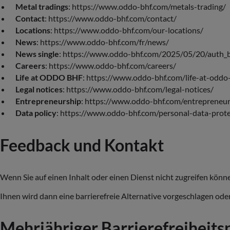
Metal tradings
: https://www.oddo-bhf.com/metals-trading/
Contact
: https://www.oddo-bhf.com/contact/
Locations
: https://www.oddo-bhf.com/our-locations/
News
: https://www.oddo-bhf.com/fr/news/
News single
: https://www.oddo-bhf.com/2025/05/20/auth_
Careers
: https://www.oddo-bhf.com/careers/
Life at ODDO BHF
: https://www.oddo-bhf.com/life-at-oddo
Legal notices
: https://www.oddo-bhf.com/legal-notices/
Entrepreneurship
: https://www.oddo-bhf.com/entrepreneur
Data policy
: https://www.oddo-bhf.com/personal-data-prote
Feedback und Kontakt
Wenn Sie auf einen Inhalt oder einen Dienst nicht zugreifen könne
Ihnen wird dann eine barrierefreie Alternative vorgeschlagen oder
Mehrjähriger Barrierefreiheit