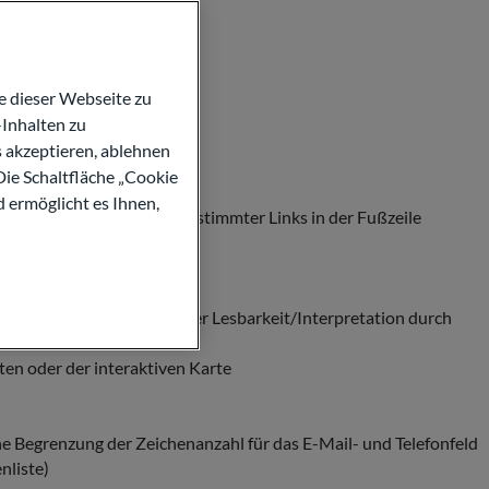
 dieser Webseite zu
Inhalten zu
s akzeptieren, ablehnen
Die Schaltfläche „Cookie
d ermöglicht es Ihnen,
but „aria-label”) und bestimmter Links in der Fußzeile
che der Website und ihrer Lesbarkeit/Interpretation durch
n oder der interaktiven Karte
e Begrenzung der Zeichenanzahl für das E-Mail- und Telefonfeld
nliste)