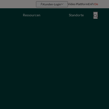
Video Plattform
En
Fr
De
Kunden-Login
Ressourcen
Standorte