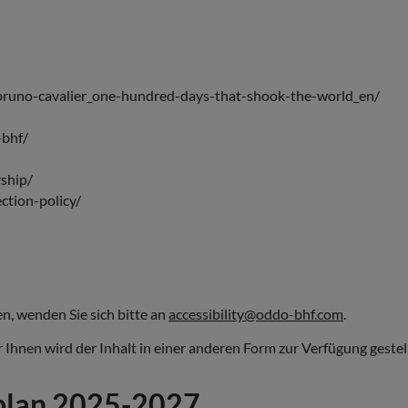
bruno-cavalier_one-hundred-days-that-shook-the-world_en/
-bhf/
ship/
ction-policy/
n, wenden Sie sich bitte an
accessibility@oddo-bhf.com
.
 Ihnen wird der Inhalt in einer anderen Form zur Verfügung gestell
splan 2025-2027