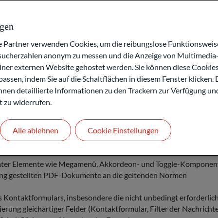
ngen
artner verwenden Cookies, um die reibungslose Funktionsweise
esucherzahlen anonym zu messen und die Anzeige von Multimedia-
einer externen Website gehostet werden. Sie können diese Cookie
assen, indem Sie auf die Schaltflächen in diesem Fenster klicken. 
 Ihnen detaillierte Informationen zu den Trackern zur Verfügung un
nglichen Namen der Links der Sprachauswahl im Seitenkopf (Attri
t zu widerrufen.
rungsfehler des Codes je nach Art des deklarierten Dokuments
Alle ablehnen
Cookie Einstellungen
ndung von Sprunglinks, aber auch der Markierung der Hauptberei
ter Elemente wie Megamenü, Akkordeon- und Toggle-Komponente
ng gestellten PDF-Dokumente an die geltenden Normen
Kontaktformulars, insbesondere die nicht unbedingt erforderlich
ng gleichartiger Felder (Kontaktformular, Filter der Nachrichte