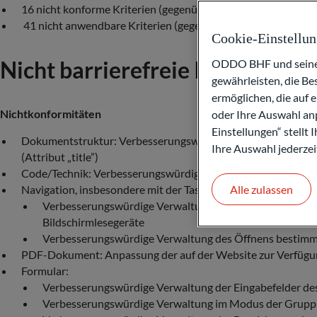
16 nicht konforme Kriterien (gegenüber 24 zuvor)
41 nicht anwendbare Kriterien (gegenüber 41 zuvor)
Cookie-Einstellu
Nicht barrierefreie Inhalte
ODDO BHF und seine P
gewährleisten, die B
ermöglichen, die auf 
Nichtkonformitäten
oder Ihre Auswahl anp
Einstellungen“ stellt
Dokumentstruktur: Verbesserungswürdige Verwaltung der zugä
Ihre Auswahl jederzei
(Attribut „title”)
Code/Technik: Verbesserungswürdige Verwaltung der Validie
Alle zulassen
Navigation, insbesondere mit der Tastatur:
Verbesserungswürdige Verwaltung der Anzeige und Verwe
Bildschirmlesegeräte
Verbesserungswürdige Verwaltung des Öffnens bestimm
PDF-Dokument: Anpassung der auf der Website zur Verfügu
Formular:
Verbesserungswürdige Verwaltung der Eingabefelder des 
Verbesserungswürdige Verwaltung im Modus der Gruppieru