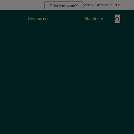
Video Plattform
En
Fr
De
Kunden-Login
Ressourcen
Standorte