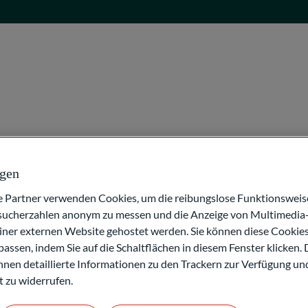
 komfortabel zu managen, Kontoumsätze und Depotbestände
gsverfahren freizugeben.
ngen
Ihnen appTAN- sowie photoTAN-Verfahren zur Verfügung. Die
e hinterlegt und entgeltfrei erhältlich. Sie können die Online
artner verwenden Cookies, um die reibungslose Funktionsweise
tebook oder Smartphone) installieren und die
esucherzahlen anonym zu messen und die Anzeige von Multimedia-
lieben anpassen.
einer externen Website gehostet werden. Sie können diese Cookie
assen, indem Sie auf die Schaltflächen in diesem Fenster klicken. 
ass Sie zum Beispiel mit der Bedienungshilfe „VoiceOver“ den
en wir Ihr Interesse geweckt? Sie können uns gerne eine E-Mail
 Ihnen detaillierte Informationen zu den Trackern zur Verfügung un
 Ansprechpartner in unserem Hause wenden.
Das Team ‚E-Services
t zu widerrufen.
gen zusenden.