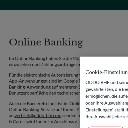
Online Banking
Im Online Banking haben Sie die Möglichkeit, Ihre Konten
einzusehen und Zahlungsaufträge mit neuesten Autorisierun
Cookie-Einstellu
Für die elektronische Autorisierung von Zahlungen stehen 
App-Anwendungen sind im Google Play-Store und im Apple-Stor
ODDO BHF und seine P
Banking-Anwendung auf mehreren Endgeräten (PC, Tablet, No
gewährleisten, die B
Benutzeroberfläche den technischen Begebenheiten nach Be
ermöglichen, die auf 
oder Ihre Auswahl anp
Auch die Barrierefreiheit ist im Online Banking gegeben, sod
Online Banking-Service auf Ihrem iPhone nutzen können.
Hab
Einstellungen“ stellt
an
vertrieb@oddo-bhf.com
senden oder sich direkt an Ihren
Ihre Auswahl jederzei
& Cards‘ wird Ihnen im Anschluss die erforderlichen Unterla