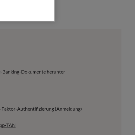
ne-Banking-Dokumente herunter
2-Faktor-Authentifizierung (Anmeldung)
app-TAN