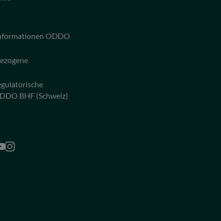
 Informationen ODDO
bezogene
egulatorische
ODDO BHF (Schweiz)