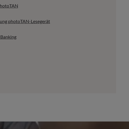
 photoTAN
tung photoTAN-Lesegerät
iBanking