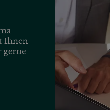
ema
t Ihnen
r gerne