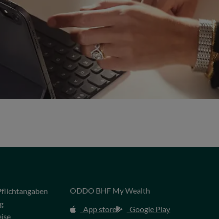
ODDO BHF My Wealth
flichtangaben
g
App store
Google Play
eise