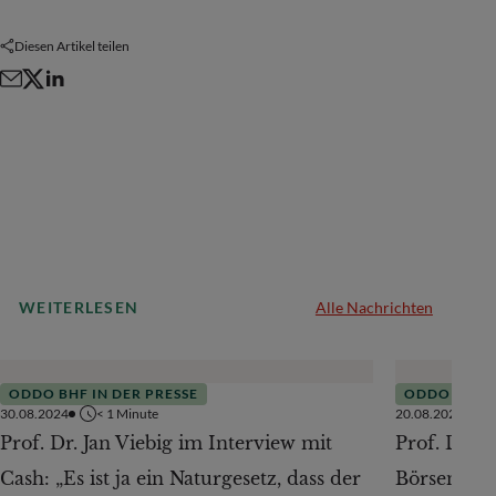
Diesen Artikel teilen
WEITERLESEN
Alle Nachrichten
ODDO BHF IN DER PRESSE
ODDO BHF I
30.08.2024
< 1
Minute
20.08.2024
Prof. Dr. Jan Viebig im Interview mit
Prof. Dr. J
Cash: „Es ist ja ein Naturgesetz, dass der
Börsen-Ze