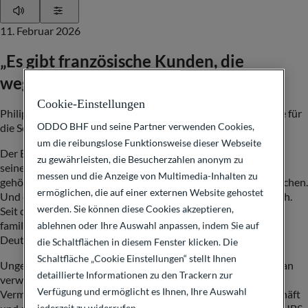
Play
Show Settings
11. Februar 2026
„Es gibt französische Kunden, die
wegziehen wollen“
Cookie-Einstellungen
Philippe Oddo sorgt sich um seine Heimat, verrät seine Pläne für
ODDO BHF und seine Partner verwenden Cookies,
die Schweiz, und wie er der UBS eine Topfrau abluchste.
um die reibungslose Funktionsweise dieser Webseite
Der Banker Philippe Oddo ist ein ungewöhnlicher Vertreter
zu gewährleisten, die Besucherzahlen anonym zu
seiner Zunft: Da ihm zwei Drittel des Bankhauses Oddo BHF
messen und die Anzeige von Multimedia-Inhalten zu
gehören und die Bank nicht an der Börse ist, kann er frei sprechen.
ermöglichen, die auf einer externen Website gehostet
Und das gleich in mehreren Sprachen, unter anderem Deutsch.
werden. Sie können diese Cookies akzeptieren,
Seit der Übernahme der deutschen BHF Bank 2016 hat die
familiengeführte Bank drei Heimatmärkte: Frankreich,
ablehnen oder Ihre Auswahl anpassen, indem Sie auf
Deutschland und die Schweiz.
die Schaltflächen in diesem Fenster klicken. Die
Schaltfläche „Cookie Einstellungen“ stellt Ihnen
Ungewöhnlich auch: Das Bankhaus mit 156 Milliarden Euro an
detaillierte Informationen zu den Trackern zur
verwaltetem Vermögen ist nicht nur in der
Verfügung und ermöglicht es Ihnen, Ihre Auswahl
Vermögensverwaltung, sondern auch im Firmenkundengeschäft
jederzeit zu widerrufen.