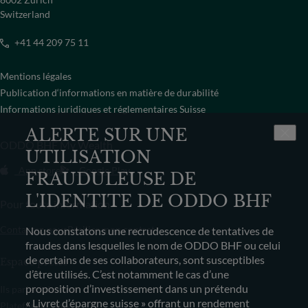
Switzerland
+41 44 209 75 11
Mentions légales
Publication d‘informations en matière de durabilité
Informations juridiques et réglementaires Suisse
ALERTE SUR UNE
ODDO BHF My Wealth
UTILISATION
App store
Google Play
FRAUDULEUSE DE
L'IDENTITE DE ODDO BHF
Pour toute information
Contactez-nous
Résilier mon contrat
Nous constatons une recrudescence de tentatives de
fraudes dans lesquelles le nom de ODDO BHF ou celui
de certains de ses collaborateurs, sont susceptibles
Espace presse
d’être utilisés. C’est notamment le cas d’une
proposition d’investissement dans un prétendu
Ils parlent de nous
« Livret d’épargne suisse » offrant un rendement
Plateforme vidéo