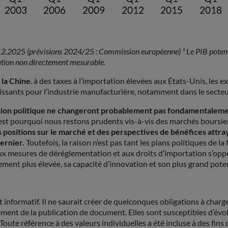
2025 (prévisions 2024/25 : Commission européenne) ¹ Le PIB potentiel
timation non directement mesurable.
 la Chine
. à des taxes à l’importation élevées aux États-Unis, les 
issants pour l’industrie manufacturière, notamment dans le secte
tion politique ne changeront probablement pas fondamentalement 
est pourquoi nous restons prudents vis-à-vis des marchés boursie
positions sur le marché et des perspectives de bénéfices attra
ernier.
Toutefois, la raison n’est pas tant les plans politiques de 
 aux mesures de déréglementation et aux droits d’importation s’o
ement plus élevée, sa capacité d’innovation et son plus grand pote
formatif. Il ne saurait créer de quelconques obligations à cha
 de la publication de document. Elles sont susceptibles d’évolu
ute référence à des valeurs individuelles a été incluse à des fins