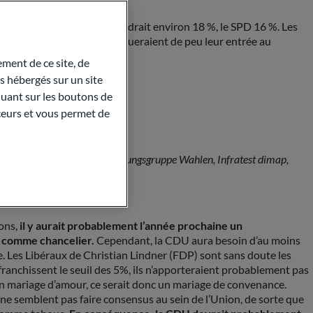
eau Bundestag. L’AfD atteindrait environ 18 %, le SPD 16 %. Les
%, le FDP et Die Linke manqueraient de peu leur entrée au
ment de ce site, de
 hébergés sur un site
quant sur les boutons de
UELS DES SONDAGES
aceurs et vous permet de
es sondages de FORSA, Forschungsgruppe Wahlen, Infratest dimap,
ions,
il y aurait probablement l’année prochaine un
 comme chancelier.
Cependant, la CDU aura besoin d’au moins
ie. Les Libéraux de Christian Lindner (FDP) sont sans doute les
franchissent le seuil des 5%, ils n’apporteraient probablement pas
un mariage d’amour, ce serait donc un mariage de convenance.
 ne semblent pas faire consensus au sein de l’Union, de sorte que