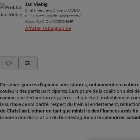
Jan Viebig
Chief Investment Officer of ODDO
BHF Private Wealth Management &
Global Co-CIO of ODDO BHF
Afficher la biographie
Play
Show Settings
Des divergences d’opinion persistantes, notamment en matière de
couleurs des partis participants. La rupture de la coalition a été
comme une déclaration de guerre—et qui était probablement conçu co
la surtaxe de solidarité, respect du frein à l’endettement, réducti
de Christian Lindner en tant que ministre des Finances a mis fin 
la voie à une dissolution du Bundestag.
Selon le calendrier actuel