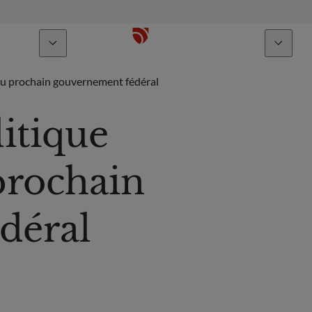
À propos
Talents
du prochain gouvernement fédéral
itique
rochain
déral