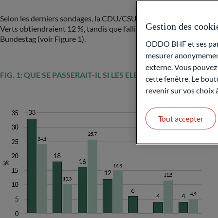
Selon les derniers sondages, la CDU/CSU obtiendrait environ 33 % 
Gestion des cooki
Verts obtiendraient 12 %, tandis que l’alliance populiste de gauc
Bundestag (voir Figure 1).
ODDO BHF et ses parte
mesurer anonymement 
externe. Vous pouvez a
FIG. 1: QUE SE PASSERAIT-IL SI LES ELECTIONS LEGISLA
cette fenêtre. Le bout
revenir sur vos choix
Tout accepter