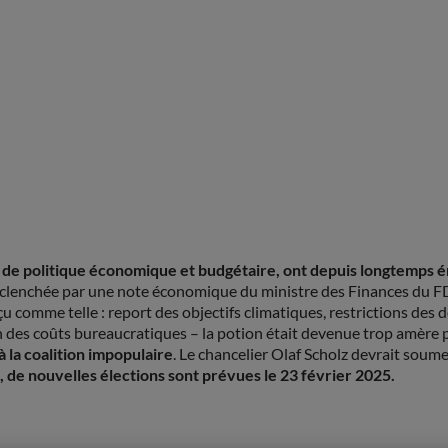
 politique économique et budgétaire, ont depuis longtemps érodé
 déclenchée par une note économique du ministre des Finances du FD
mme telle : report des objectifs climatiques, restrictions des dép
on des coûts bureaucratiques – la potion était devenue trop amère po
à la coalition impopulaire
. Le chancelier Olaf Scholz devrait soum
, de nouvelles élections sont prévues le 23 février
2025.