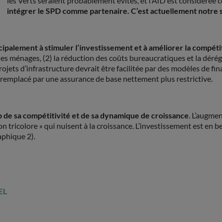
les Verts seraient probablement évités, et l’AfD est considéré
intégrer le SPD comme partenaire. C’est actuellement notre 
ipalement à stimuler l’investissement et à améliorer la compétit
 les ménages, (2) la réduction des coûts bureaucratiques et la dér
jets d’infrastructure devrait être facilitée par des modèles de fina
e remplacé par une assurance de base nettement plus restrictive.
 de sa compétitivité et de sa dynamique de croissance
. L’augmen
tricolore » qui nuisent à la croissance. L’investissement est en be
raphique 2).
EL