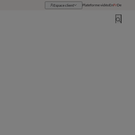
Plateforme vidéo
En
Fr
De
Espace client
Ressources
Implantations