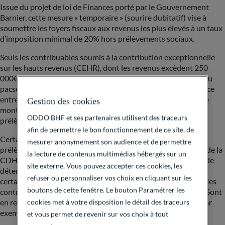
Issue du projet de loi de Finances porté par le Gouvernement
Barnier, cette mesure « temporaire » (sourire dubitatif) vise à
soumettre les foyers fiscaux aux revenus les plus élevés à un taux
d’imposition minimal de 20% hors prélèvements sociaux.
Seuls les contribuables soumis à la contribution exceptionnelle
sur les hauts revenus (CEHR), dont les revenus excèdent 250
000€ pour un célibataire et 500 000€ pour un couple marié ou
pacsé, seront concernés. La CDHR correspondra à la différence
entre 20% du revenu fiscal de référence du foyer retraité et le
Gestion des cookies
montant des impôts retraités acquittés par le foyer, hors
ODDO BHF et ses partenaires utilisent des traceurs
prélèvements sociaux.
afin de permettre le bon fonctionnement de ce site, de
Certains abattements, revenus exonérés ou soumis à un
mesurer anonymement son audience et de permettre
prélèvement libératoire seront réintégrés au revenu au sens de la
la lecture de contenus multimédias hébergés sur un
CDHR. C’est notamment le cas des abattements pour durée de
site externe. Vous pouvez accepter ces cookies, les
détention sur valeurs mobilières, des distributions issues de
refuser ou personnaliser vos choix en cliquant sur les
certains fonds de private equity exonérés ou des rachats sur les
boutons de cette fenêtre. Le bouton Paramétrer les
contrats d’assurance-vie soumis au prélèvement libératoire. Sont
en revanche exclus les retraits sur les PEA de plus de 5 ans par
cookies met à votre disposition le détail des traceurs
exemple.
et vous permet de revenir sur vos choix à tout