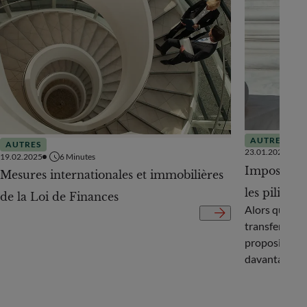
AUTRES
AUTRES
23.01.2025
19.02.2025
6
Minutes
Imposition 
Mesures internationales et immobilières
les piliers 
de la Loi de Finances
Alors que la 
transfert de 
proposition d
davantage les
Découvrez no
transmission"