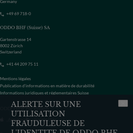
Germany
+49 69 718-0
ODDO BHF (Suisse) SA
Gartenstrasse 14
8002 Zürich
Switzerland
+41 44 209 75 11
Mentions légales
Publication d‘informations en matière de durabilité
Informations juridiques et réglementaires Suisse
ALERTE SUR UNE
ODDO BHF My Wealth
UTILISATION
App store
Google Play
FRAUDULEUSE DE
L'IDENTITE DE ODDO BHF