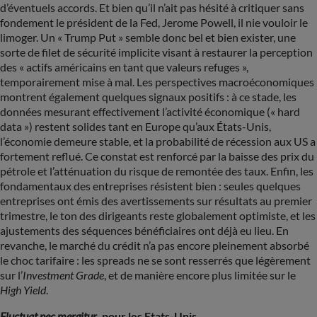
d’éventuels accords. Et bien qu’il n’ait pas hésité à critiquer sans
fondement le président de la Fed, Jerome Powell, il nie vouloir le
limoger. Un « Trump Put » semble donc bel et bien exister, une
sorte de filet de sécurité implicite visant à restaurer la perception
des « actifs américains en tant que valeurs refuges »,
temporairement mise à mal. Les perspectives macroéconomiques
montrent également quelques signaux positifs : à ce stade, les
données mesurant effectivement l’activité économique (« hard
data ») restent solides tant en Europe qu’aux États-Unis,
l’économie demeure stable, et la probabilité de récession aux US a
fortement reflué. Ce constat est renforcé par la baisse des prix du
pétrole et l’atténuation du risque de remontée des taux. Enfin, les
fondamentaux des entreprises résistent bien : seules quelques
entreprises ont émis des avertissements sur résultats au premier
trimestre, le ton des dirigeants reste globalement optimiste, et les
ajustements des séquences bénéficiaires ont déjà eu lieu. En
revanche, le marché du crédit n’a pas encore pleinement absorbé
le choc tarifaire : les spreads ne se sont resserrés que légèrement
sur l’
Investment Grade
, et de manière encore plus limitée sur le
High Yield
.
Fluctuat nec mergitur
, pour les Etats-Unis