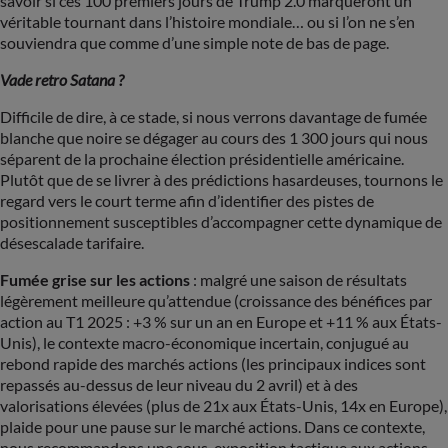
savoir si ces 100 premiers jours de Trump 2.0 marqueront un
véritable tournant dans l’histoire mondiale… ou si l’on ne s’en
souviendra que comme d’une simple note de bas de page.
Vade retro Satana ?
Difficile de dire, à ce stade, si nous verrons davantage de fumée
blanche que noire se dégager au cours des 1 300 jours qui nous
séparent de la prochaine élection présidentielle américaine.
Plutôt que de se livrer à des prédictions hasardeuses, tournons le
regard vers le court terme afin d’identifier des pistes de
positionnement susceptibles d’accompagner cette dynamique de
désescalade tarifaire.
Fumée grise sur les actions
: malgré une saison de résultats
légèrement meilleure qu’attendue (croissance des bénéfices par
action au T1 2025 : +3 % sur un an en Europe et +11 % aux États-
Unis), le contexte macro-économique incertain, conjugué au
rebond rapide des marchés actions (les principaux indices sont
repassés au-dessus de leur niveau du 2 avril) et à des
valorisations élevées (plus de 21x aux États-Unis, 14x en Europe),
plaide pour une pause sur le marché actions. Dans ce contexte,
nous recommandons une sous-exposition tactique aux actions,