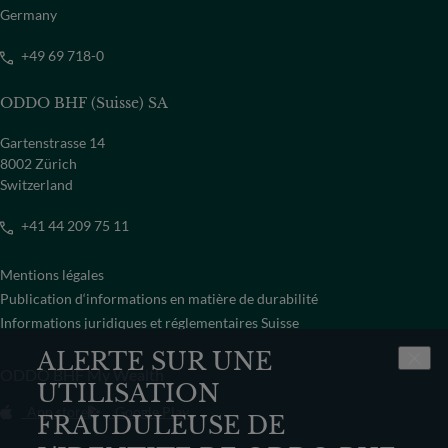
Germany
+49 69 718-0
ODDO BHF (Suisse) SA
Gartenstrasse 14
8002 Zürich
Switzerland
+41 44 209 75 11
Mentions légales
Publication d‘informations en matière de durabilité
Informations juridiques et réglementaires Suisse
ALERTE SUR UNE
ODDO BHF My Wealth
UTILISATION
App store
Google Play
FRAUDULEUSE DE