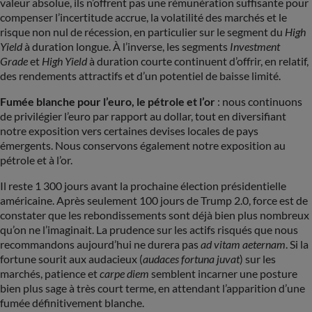
valeur absolue, ils n’offrent pas une rémunération suffisante pour
compenser l’incertitude accrue, la volatilité des marchés et le
risque non nul de récession, en particulier sur le segment du
High
Yield
à duration longue. À l’inverse, les segments
Investment
Grade
et
High Yield
à duration courte continuent d’offrir, en relatif,
des rendements attractifs et d’un potentiel de baisse limité.
Fumée blanche pour l’euro, le pétrole et l’or
: nous continuons
de privilégier l’euro par rapport au dollar, tout en diversifiant
notre exposition vers certaines devises locales de pays
émergents. Nous conservons également notre exposition au
pétrole et à l’or.
Il reste 1 300 jours avant la prochaine élection présidentielle
américaine. Après seulement 100 jours de Trump 2.0, force est de
constater que les rebondissements sont déjà bien plus nombreux
qu’on ne l’imaginait. La prudence sur les actifs risqués que nous
recommandons aujourd’hui ne durera pas
ad vitam aeternam
. Si la
fortune sourit aux audacieux (
audaces fortuna juvat
) sur les
marchés, patience et
carpe diem
semblent incarner une posture
bien plus sage à très court terme, en attendant l’apparition d’une
fumée définitivement blanche.