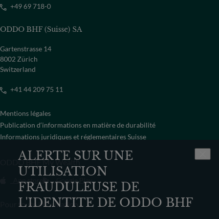
+49 69 718-0
ODDO BHF (Suisse) SA
Gartenstrasse 14
8002 Zürich
Switzerland
+41 44 209 75 11
Mentions légales
Publication d‘informations en matière de durabilité
Informations juridiques et réglementaires Suisse
ALERTE SUR UNE
ODDO BHF My Wealth
UTILISATION
App store
Google Play
FRAUDULEUSE DE
L'IDENTITE DE ODDO BHF
Pour toute information