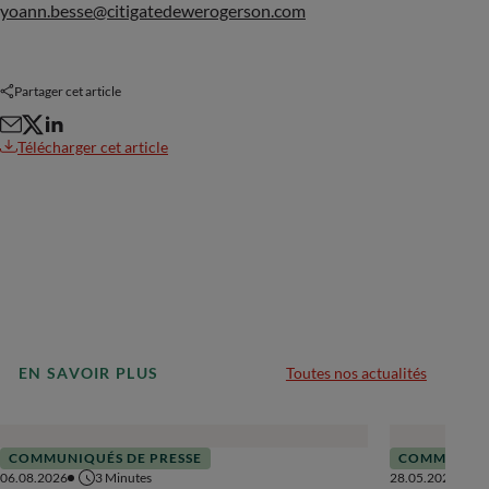
yoann.besse@citigatedewerogerson.com
Partager cet article
Télécharger cet article
EN SAVOIR PLUS
Toutes nos actualités
COMMUNIQUÉS DE PRESSE
COMMUNIQU
06.08.2026
3
Minutes
28.05.2026