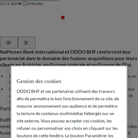
12.11.2025
3
Minutes
Play
Show Settings
Raiffeisen Bank International et ODDO BHF renforcent leur
partenariat dans le domaine des fusions-acquisitions pour leurs
clients en Autriche, en Europe centrale et en Europe de l’Est.
Renforcement de l’expertise en finance d’entreprise en Autriche, en
Gestion des cookies
Europe centrale et en Europe de l’Est
Développement de l’expertise sectorielle d’ODDO BHF en finance
ODDO BHF et ses partenaires utilisent des traceurs
d’entreprise dans les domaines de l’énergie, des infrastructures et
afin de permettre le bon fonctionnement de ce site, de
de la consommation
mesurer anonymement son audience et de permettre
Paris, Vienne, le 12 novembre 2025
la lecture de contenus multimédias hébergés sur un
Raiffeisen Bank International (RBI) et le Groupe ODDO BHF
site externe. Vous pouvez accepter ces cookies, les
renforcent leur collaboration. Ce partenariat dans le domaine des
refuser ou personnaliser vos choix en cliquant sur les
fusions-acquisitions (M&A) en Autriche, en Europe centrale et
boutons de cette fenêtre. Le bouton Paramétrer les