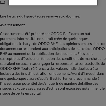
(…)
Lire l’article du Figaro (accès réservé aux abonnés)
Avertissement
Ce document a été préparé par ODDO BHF dans un but
purement informatif. Il ne saurait créer de quelconques
obligations à charge de ODDO BHF. Les opinions émises dans ce
document correspondent aux anticipations de marché de ODDO
BHF au moment de la publication de document. Elles sont
susceptibles d’évoluer en fonction des conditions de marché et ne
sauraient en aucun cas engager la responsabilité contractuelle de
ODDO BHF. Toute référence à des valeurs individuelles a été
incluse à des fins d’illustration uniquement. Avant d’investir dans
une quelconque classe d’actifs, il est fortement recommandé à
l’investisseur potentiel de s’enquérir de manière détaillée des
risques auxquels ces classes d’actifs sont exposées notamment le
risque de perte en capital.