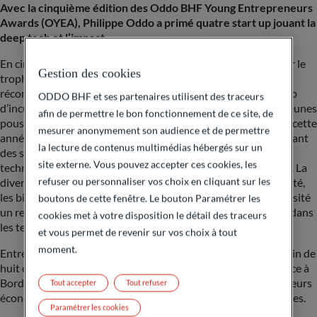
Avec la cinquième édition des Oddo BHF Young Entrepreneurs
Awards (OYEA), Philippe Oddo a primé quatre start up jouant la
deep tech et l’impact.
En cinq ans, le banquier Philippe Oddo est parvenu à imposer le
Gestion des cookies
trophée Oddo BHF Young Entrepreneurs Awards parmi les
récompenses les plus convoitées de l’écosystème des start-up
ODDO BHF et ses partenaires utilisent des traceurs
d’incubateurs en France mais aussi en Suisse romande. Ces jeunes
afin de permettre le bon fonctionnement de ce site, de
pousses qui façonnent l’économie de demain. Il fallait choisir cette
mesurer anonymement son audience et de permettre
année quatre lauréats parmi dix entreprises finalistes apportant
la lecture de contenus multimédias hébergés sur un
des solutions concrètes aux grands défis contemporains:
site externe. Vous pouvez accepter ces cookies, les
technologiques, environnementaux, industriels ou sociétaux. La
refuser ou personnaliser vos choix en cliquant sur les
diversité des projets développés majoritairement dans la santé,
les biotechnologies, l’agriculture durable ou l’agritech a nécessité
boutons de cette fenêtre. Le bouton Paramétrer les
un renforcement du dispositif de sélection, davantage ancré dans
cookies met à votre disposition le détail des traceurs
les territoires.
et vous permet de revenir sur vos choix à tout
moment.
Entre janvier et mai, plus de 100 jurés se sont mobilisés au sein de
huit comités d’experts, avec pour la première fois une présence à
Bordeaux et Montpellier. Entrepreneurs, investisseurs et acteurs
Tout accepter
Tout refuser
économiques locaux ont planché pour évaluer les candidatures.
Paramétrer les cookies