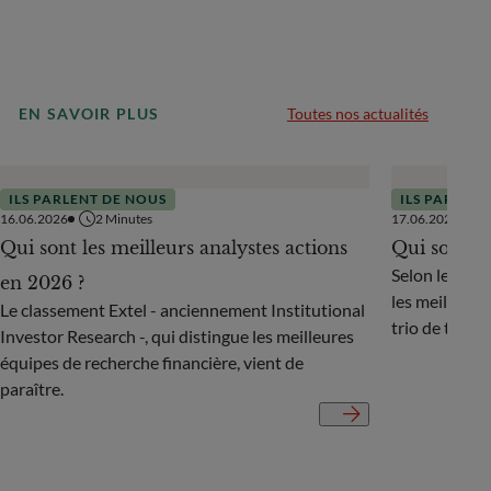
EN SAVOIR PLUS
Toutes nos actualités
ILS PARLENT DE NOUS
ILS PARLEN
16.06.2026
2
Minutes
17.06.2025
Qui sont les meilleurs analystes actions
Qui sont le
Selon le nouv
en 2026 ?
les meilleure
Le classement Extel - anciennement Institutional
trio de tête 
Investor Research -, qui distingue les meilleures
équipes de recherche financière, vient de
paraître.