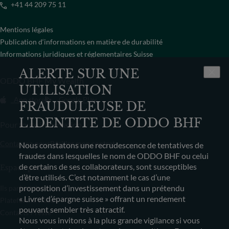
+41 44 209 75 11
Mentions légales
Publication d‘informations en matière de durabilité
Informations juridiques et réglementaires Suisse
ALERTE SUR UNE
ODDO BHF My Wealth
UTILISATION
App store
Google Play
FRAUDULEUSE DE
L'IDENTITE DE ODDO BHF
Pour toute information
Contactez-nous
Résilier mon contrat
Nous constatons une recrudescence de tentatives de
fraudes dans lesquelles le nom de ODDO BHF ou celui
de certains de ses collaborateurs, sont susceptibles
Espace presse
d’être utilisés. C’est notamment le cas d’une
proposition d’investissement dans un prétendu
Ils parlent de nous
« Livret d’épargne suisse » offrant un rendement
Plateforme vidéo
pouvant sembler très attractif.
Contacts Presse
Nous vous invitons à la plus grande vigilance si vous