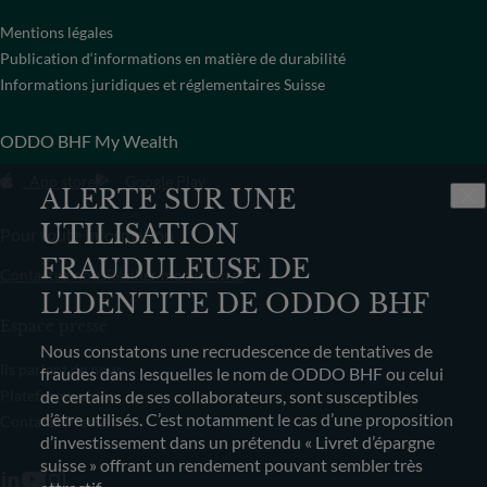
Mentions légales
Publication d‘informations en matière de durabilité
Informations juridiques et réglementaires Suisse
ODDO BHF My Wealth
App store
Google Play
ALERTE SUR UNE
UTILISATION
Pour toute information
FRAUDULEUSE DE
Contactez-nous
Résilier mon contrat
L'IDENTITE DE ODDO BHF
Espace presse
Nous constatons une recrudescence de tentatives de
Ils parlent de nous
fraudes dans lesquelles le nom de ODDO BHF ou celui
Plateforme vidéo
de certains de ses collaborateurs, sont susceptibles
d’être utilisés. C’est notamment le cas d’une proposition
Contacts Presse
d’investissement dans un prétendu « Livret d’épargne
suisse » offrant un rendement pouvant sembler très