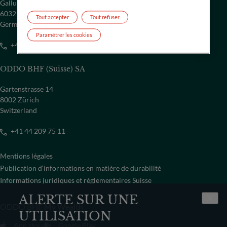
Gallusanlage 8
60329 Frankfurt/M
Tout accepter
Tout refuser
Germany
Paramétrer les cookies
+49 69 718-0
ODDO BHF (Suisse) SA
Gartenstrasse 14
8002 Zürich
Switzerland
+41 44 209 75 11
Mentions légales
Publication d‘informations en matière de durabilité
Informations juridiques et réglementaires Suisse
ALERTE SUR UNE
ODDO BHF My Wealth
UTILISATION
App store
Google Play