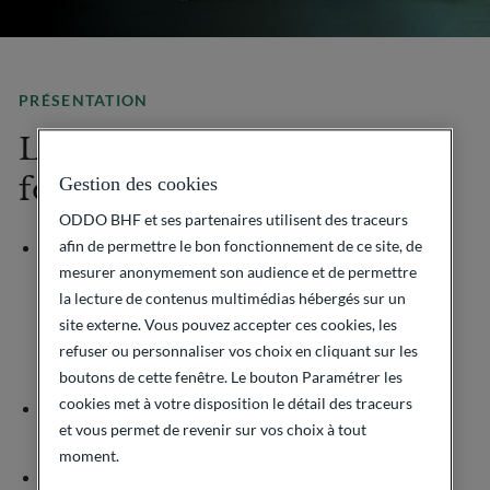
PRÉSENTATION
L’un des plus importants
forums en Europe
Gestion des cookies
ODDO BHF et ses partenaires utilisent des traceurs
afin de permettre le bon fonctionnement de ce site, de
En 2025, le Forum est revenu à son format historique et
s’est déroulé exclusivement en présentiel au Centre des
mesurer anonymement son audience et de permettre
Congrès de Lyon durant 2 jours, les jeudi 9 et vendredi
la lecture de contenus multimédias hébergés sur un
10 janvier. La conférence a réuni les sociétés cotées et
site externe. Vous pouvez accepter ces cookies, les
les investisseurs autour de réunions en format one on
refuser ou personnaliser vos choix en cliquant sur les
one, en one to few ou en group meetings sélectionnés et
boutons de cette fenêtre. Le bouton Paramétrer les
modérées par nos analystes.
cookies met à votre disposition le détail des traceurs
Le Forum reste enrichi par nos partenariats avec ABN
et vous permet de revenir sur vos choix à tout
Amro, BBVA, Commerzbank et Natixis avec plus de
chefs d’entreprises et une audience plus internationale.
moment.
Premier rendez-vous de l’année, le ODDO BHF Forum