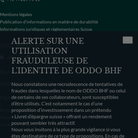
Mentions légales
Publication d‘informations en matière de durabilité
Informations juridiques et réglementaires Suisse
ALERTE SUR UNE
ODDO BHF My Wealth
UTILISATION
App store
Google Play
FRAUDULEUSE DE
L'IDENTITE DE ODDO BHF
Pour toute information
Contactez-nous
Résilier mon contrat
Nous constatons une recrudescence de tentatives de
fraudes dans lesquelles le nom de ODDO BHF ou celui
de certains de ses collaborateurs, sont susceptibles
Espace presse
d’être utilisés. C’est notamment le cas d’une
proposition d’investissement dans un prétendu
Ils parlent de nous
« Livret d’épargne suisse » offrant un rendement
Plateforme vidéo
pouvant sembler très attractif.
Contacts Presse
Nous vous invitons à la plus grande vigilance si vous
êtes destinataire de ce type de propositions. En cas de