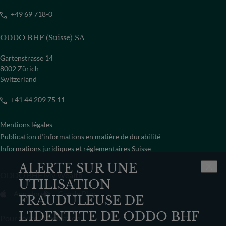
+49 69 718-0
ODDO BHF (Suisse) SA
Gartenstrasse 14
8002 Zürich
Switzerland
+41 44 209 75 11
Mentions légales
Publication d‘informations en matière de durabilité
Informations juridiques et réglementaires Suisse
ALERTE SUR UNE
ODDO BHF My Wealth
UTILISATION
App store
Google Play
FRAUDULEUSE DE
L'IDENTITE DE ODDO BHF
Pour toute information