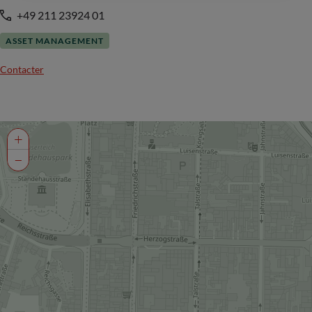
+49 211 23924 01
ASSET MANAGEMENT
Contacter
+
−