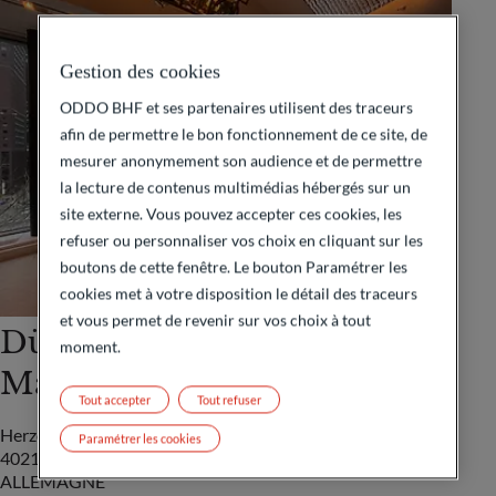
Gestion des cookies
ODDO BHF et ses partenaires utilisent des traceurs
afin de permettre le bon fonctionnement de ce site, de
mesurer anonymement son audience et de permettre
la lecture de contenus multimédias hébergés sur un
site externe. Vous pouvez accepter ces cookies, les
refuser ou personnaliser vos choix en cliquant sur les
boutons de cette fenêtre. Le bouton Paramétrer les
cookies met à votre disposition le détail des traceurs
et vous permet de revenir sur vos choix à tout
Düsseldorf (Asset
moment.
Management)
Tout accepter
Tout refuser
Herzogstrasse 15
Paramétrer les cookies
40217 Düsseldorf
ALLEMAGNE