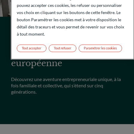
pouvez accepter ces cookies, les refuser ou personnaliser
vos choix en cliquant sur les boutons de cette fenêtre. Le
bouton Paramétrer les cookies met à votre disposition le
détail des traceurs et vous permet de revenir sur vos choix
à tout moment.
175 ANS
Tout accepter
Tout refuser
Paramétrer les cookies
ODDO BHF, une histoire
européenne
Découvrez une aventure entrepreneuriale unique, à la
fois familiale et collective, qui s’étend sur cinq
générations.