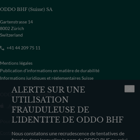
ODDO BHF (Suisse) SA
Gartenstrasse 14
8002 Zürich
Switzerland
+41 44 209 75 11
Mentions légales
Publication d‘informations en matière de durabilité
Informations juridiques et réglementaires Suisse
ALERTE SUR UNE
ODDO BHF My Wealth
UTILISATION
App store
Google Play
FRAUDULEUSE DE
L'IDENTITE DE ODDO BHF
Pour toute information
Contactez-nous
Résilier mon contrat
Nous constatons une recrudescence de tentatives de
fraudes dans lesquelles le nom de ODDO BHF ou celui