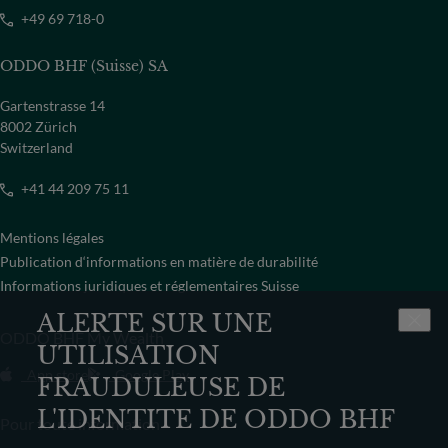
+49 69 718-0
ODDO BHF (Suisse) SA
Gartenstrasse 14
8002 Zürich
Switzerland
+41 44 209 75 11
Mentions légales
Publication d‘informations en matière de durabilité
Informations juridiques et réglementaires Suisse
ALERTE SUR UNE
ODDO BHF My Wealth
UTILISATION
App store
Google Play
FRAUDULEUSE DE
L'IDENTITE DE ODDO BHF
Pour toute information