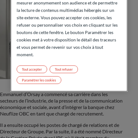
mesurer anonymement son audience et de permettre
la lecture de contenus multimédias hébergés sur un
site externe. Vous pouvez accepter ces cookies, les
refuser ou personnaliser vos choix en cliquant sur les
boutons de cette fenêtre. Le bouton Paramétrer les
cookies met à votre disposition le détail des traceurs
et vous permet de revenir sur vos choix à tout
moment.
Tout accepter
Tout refuser
Paramétrer les cookies
Emmanuel d’Orsay a commencé sa carrière dans les
secteurs de l’industrie, de la presse et de la communication
économique et sociale, avant d’intégrer la banque chez
Neuflize OBC en tant que chargé de recrutement.
Il a ensuite occupé les postes de chargé de relations et de
Directeur de Groupe. Par la suite, il a été nommé Directeur
de la Gestion Privée chez UBS, où il était membre du