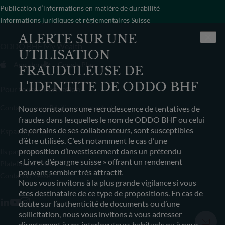
Publication d‘informations en matière de durabilité
Informations juridiques et réglementaires Suisse
ALERTE SUR UNE
ODDO BHF My Wealth
UTILISATION
App store
Google Play
FRAUDULEUSE DE
L'IDENTITE DE ODDO BHF
Pour toute information
Contactez-nous
Résilier mon contrat
Nous constatons une recrudescence de tentatives de
fraudes dans lesquelles le nom de ODDO BHF ou celui
de certains de ses collaborateurs, sont susceptibles
Espace presse
d’être utilisés. C’est notamment le cas d’une
proposition d’investissement dans un prétendu
Ils parlent de nous
« Livret d’épargne suisse » offrant un rendement
Plateforme vidéo
pouvant sembler très attractif.
Contacts Presse
Nous vous invitons à la plus grande vigilance si vous
êtes destinataire de ce type de propositions. En cas de
doute sur l’authenticité de documents ou d’une
sollicitation, nous vous invitons à vous adresser
directement à vos interlocuteurs habituels ou à nous