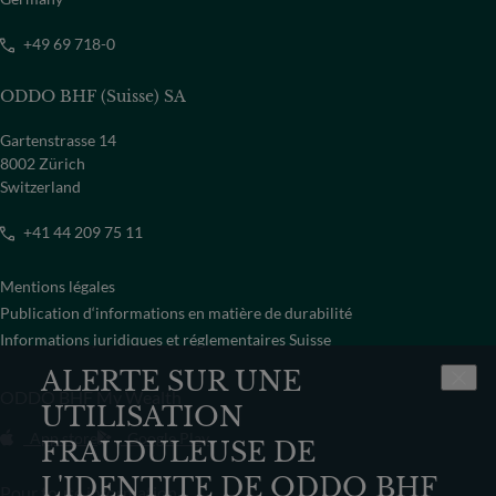
+49 69 718-0
ODDO BHF (Suisse) SA
Gartenstrasse 14
8002 Zürich
Switzerland
+41 44 209 75 11
Mentions légales
Publication d‘informations en matière de durabilité
Informations juridiques et réglementaires Suisse
ALERTE SUR UNE
ODDO BHF My Wealth
UTILISATION
App store
Google Play
FRAUDULEUSE DE
L'IDENTITE DE ODDO BHF
Pour toute information