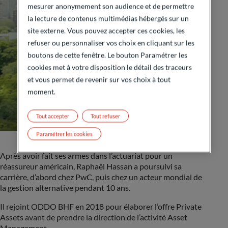
mesurer anonymement son audience et de permettre
la lecture de contenus multimédias hébergés sur un
site externe. Vous pouvez accepter ces cookies, les
refuser ou personnaliser vos choix en cliquant sur les
boutons de cette fenêtre. Le bouton Paramétrer les
cookies met à votre disposition le détail des traceurs
et vous permet de revenir sur vos choix à tout
moment.
Tout accepter
Tout refuser
Paramétrer les cookies
Après avoir fait ses armes dans l’actuariat pour un
réassureur américain, Raphaël Hassan a poursuivi sa
carrière, d’abord chez PwC, puis chez un acteur mondial de
la gestion alternative pendant 10 ans.
Il rejoint ODDO BHF en 2018 pour élaborer l’offre Private
Assets avant de prendre la direction de l’activité Asset
Management.