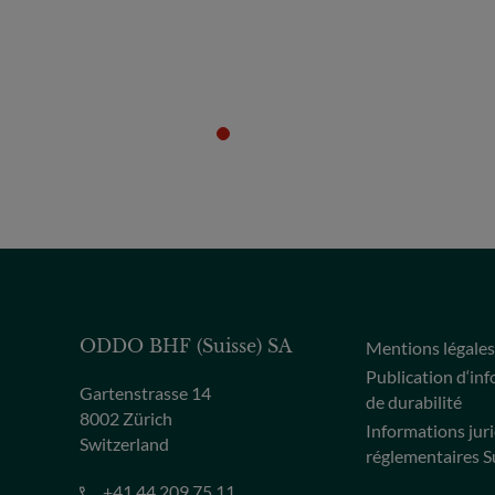
ODDO BHF (Suisse) SA
Mentions légale
Publication d‘in
Gartenstrasse 14
de durabilité
8002 Zürich
Informations jur
Switzerland
réglementaires S
+41 44 209 75 11