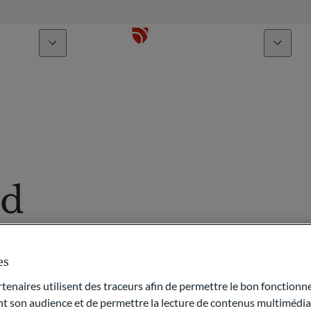
À propos
Talents
ud
po
es
naires utilisent des traceurs afin de permettre le bon fonctionne
of Repo.
son audience et de permettre la lecture de contenus multimédias