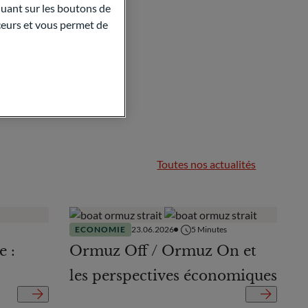
quant sur les boutons de
aceurs et vous permet de
Toutes nos actualités
ECONOMIE
23.06.2026
5
Minutes
e :
Ormuz Off / Ormuz On et
les perspectives économiques