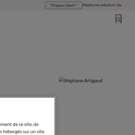
Plateforme vidéo
En
Fr
De
Espace client
Ressources
Implantations
ment de ce site, de
 hébergés sur un site