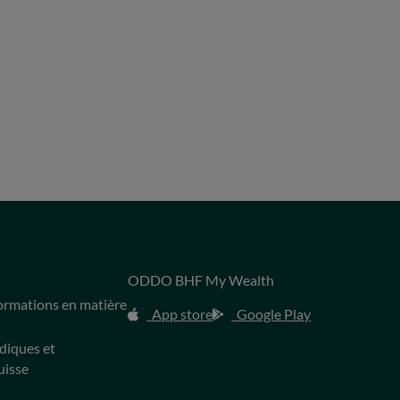
ODDO BHF My Wealth
s
formations en matière
App store
Google Play
idiques et
uisse