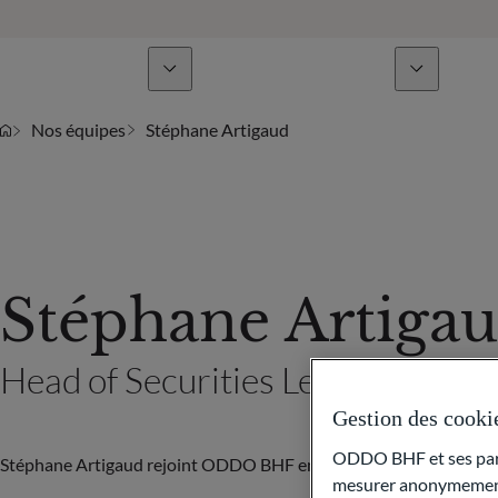
Lignes de métiers
Actualités & analyses
Nos équipes
Stéphane Artigaud
Stéphane Artiga
Head of Securities Lending & Re
Gestion des cooki
ODDO BHF et ses parte
Stéphane Artigaud rejoint ODDO BHF en 2011 en tant que Head 
mesurer anonymement 