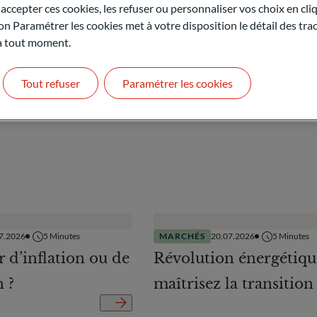
o-Directeur financier pour la Banque d’Orsay pendant 13 ans.
ccepter ces cookies, les refuser ou personnaliser vos choix en cli
on Paramétrer les cookies met à votre disposition le détail des tr
 à tout moment.
Tout refuser
Paramétrer les cookies
7.2026
5
Minutes
MARCHÉS
20.07.2026
5
Minutes
r d’inflation ou de
Révolution énergétiqu
n ?
maîtrisez la transition