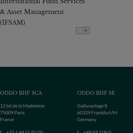
International Fund Services
& Asset Management
(IFSAM)
ODDO BHF SCA
ODDO BHF SE
12 bd de la Madeleine
Gallusanlage 8
75009 Paris
60329 Frankfurt/M
France
Germany
+33 1 44 51 85 00
+49 69 718-0