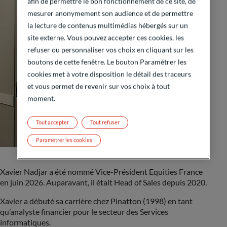
afin de permettre le bon fonctionnement de ce site, de
mesurer anonymement son audience et de permettre
la lecture de contenus multimédias hébergés sur un
site externe. Vous pouvez accepter ces cookies, les
refuser ou personnaliser vos choix en cliquant sur les
boutons de cette fenêtre. Le bouton Paramétrer les
cookies met à votre disposition le détail des traceurs
et vous permet de revenir sur vos choix à tout
moment.
Tout accepter
Tout refuser
Paramétrer les cookies
Xavier Nadjar a été nommé Vice-Président Equities France
en juin 2026. Auparavant, il était Head of Sales depuis 2020.
Xavier a débuté sa carrière chez Pinatton (1998) en tant
qu’analyste financier pour le secteur des Services
informatiques.