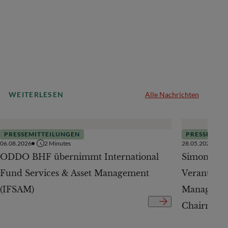
WEITERLESEN
Alle Nachrichten
PRESSEMITTEILUNGEN
PRESSEMITT
06.08.2026
2
Minutes
28.05.2026
ODDO BHF übernimmt International
Simone Wes
Fund Services & Asset Management
Verantwort
(IFSAM)
Managemen
Chairman.