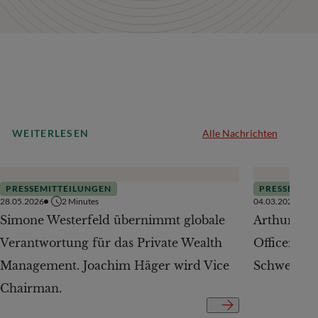
WEITERLESEN
Alle Nachrichten
PRESSEMITTEILUNGEN
PRESSEMITT
28.05.2026
2
Minutes
04.03.2026
Simone Westerfeld übernimmt globale
Arthur Jur
Verantwortung für das Private Wealth
Officer Pr
Management. Joachim Häger wird Vice
Schweiz er
Chairman.