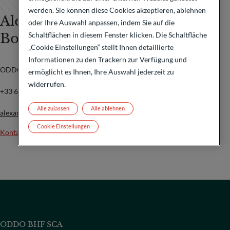
werden. Sie können diese Cookies akzeptieren, ablehnen
Alexandre Robinet-
oder Ihre Auswahl anpassen, indem Sie auf die
Schaltflächen in diesem Fenster klicken. Die Schaltfläche
Borgomano
„Cookie Einstellungen“ stellt Ihnen detaillierte
Informationen zu den Trackern zur Verfügung und
ODDO BHF Group Communication
ermöglicht es Ihnen, Ihre Auswahl jederzeit zu
widerrufen.
+33 6 11 50 17 91
Alle zulassen
Alle ablehnen
alexandre.robinet-borgomano@oddo-bhf.com
Cookie Einstellungen
Kontakt
ODDO BHF SCA