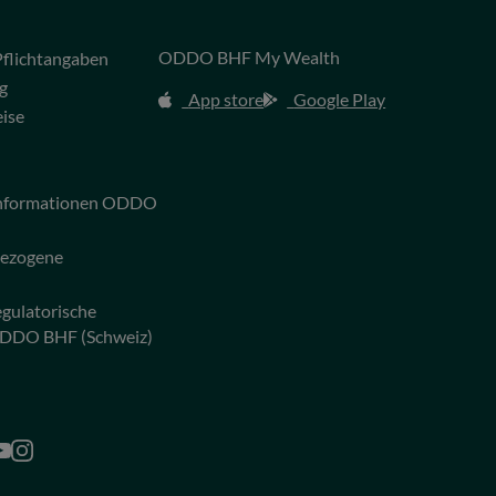
ODDO BHF My Wealth
flichtangaben
g
App store
Google Play
eise
 Informationen ODDO
bezogene
egulatorische
ODDO BHF (Schweiz)