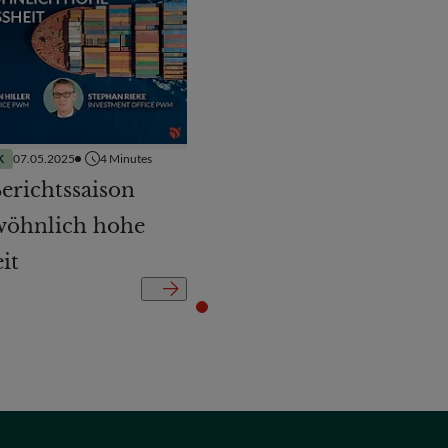
K
07.05.2025
4
Minutes
erichtssaison
wöhnlich hohe
it