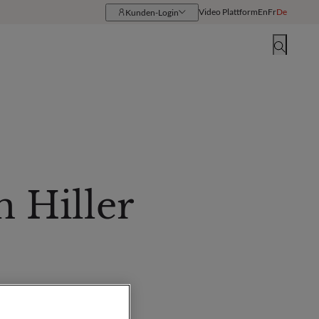
Video Plattform
En
Fr
De
Kunden-Login
Ressourcen
Standorte
n Hiller