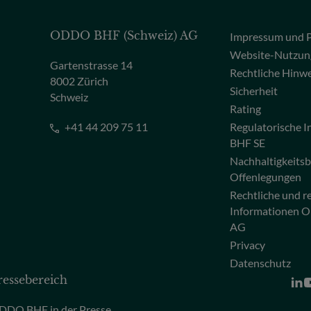
ODDO BHF (Schweiz) AG
Impressum und P
Website-Nutzun
Gartenstrasse 14
Rechtliche Hinw
8002 Zürich
Sicherheit
Schweiz
Rating
+41 44 209 75 11
Regulatorische
BHF SE
Nachhaltigkeits
Offenlegungen
Rechtliche und r
Informationen 
AG
Privacy
Datenschutz
ressebereich
DDO BHF in der Presse