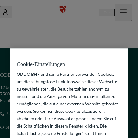
De
Cookie-Einstellungen
ODDO BHF und seine Partner verwenden Cookies,
ODDO BHF SCA
um die reibungslose Funktionsweise dieser Webseite
12 bd de la Madeleine
zu gewährleisten, die Besucherzahlen anonym zu
75009 Paris
messen und die Anzeige von Multimedia-Inhalten zu
Frankreich
ermöglichen, die auf einer externen Website gehostet
werden. Sie können diese Cookies akzeptieren,
+33 1 44 51 85 00
ablehnen oder Ihre Auswahl anpassen, indem Sie auf
die Schaltflächen in diesem Fenster klicken. Die
ODDO BHF SE
Schaltfläche „Cookie Einstellungen“ stellt Ihnen