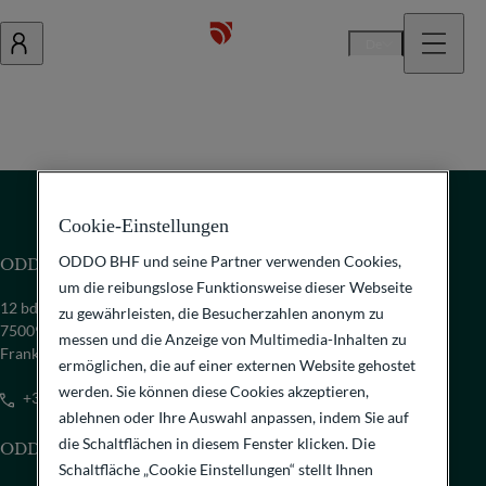
De
Cookie-Einstellungen
ODDO BHF und seine Partner verwenden Cookies,
ODDO BHF SCA
um die reibungslose Funktionsweise dieser Webseite
12 bd de la Madeleine
zu gewährleisten, die Besucherzahlen anonym zu
75009 Paris
messen und die Anzeige von Multimedia-Inhalten zu
Frankreich
ermöglichen, die auf einer externen Website gehostet
werden. Sie können diese Cookies akzeptieren,
+33 1 44 51 85 00
ablehnen oder Ihre Auswahl anpassen, indem Sie auf
die Schaltflächen in diesem Fenster klicken. Die
ODDO BHF SE
Schaltfläche „Cookie Einstellungen“ stellt Ihnen