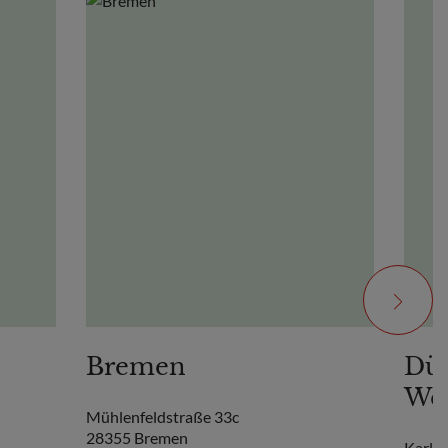
Bremen
Düs
Wea
Mühlenfeldstraße 33c
28355 Bremen
Karl-A