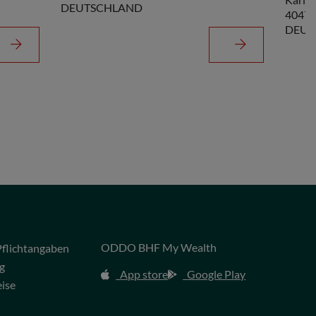
DEUTSCHLAND
40474
DEUT
ODDO BHF My Wealth
flichtangaben
g
App store
Google Play
eise