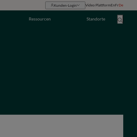
Video Plattform
En
Fr
De
Kunden-Login
Ressourcen
Standorte