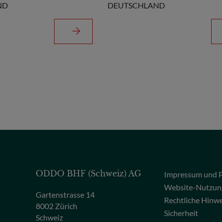
ND
DEUTSCHLAND
ODDO BHF (Schweiz) AG
Impressum und P
Website-Nutzun
Gartenstrasse 14
Rechtliche Hinw
8002 Zürich
Sicherheit
Schweiz