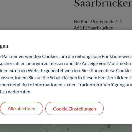
Saarbrücke
Berliner Promenade 1-2
66111 Saarbrücken
DEUTSCHLAND
ngen
+49 160 4577664
artner verwenden Cookies, um die reibungslose Funktionsweise
esucherzahlen anonym zu messen und die Anzeige von Multimedia-
IT
einer externen Website gehostet werden. Sie können diese Cookie
assen, indem Sie auf die Schaltflächen in diesem Fenster klicken. 
Kontakt
 Ihnen detaillierte Informationen zu den Trackern zur Verfügung un
t zu widerrufen.
Alle ablehnen
Cookie Einstellungen