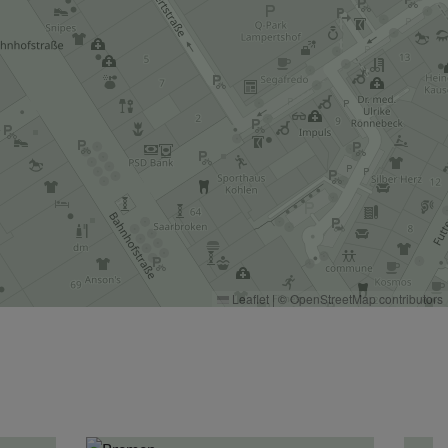
Leaflet
|
©
OpenStreetMap
contributors