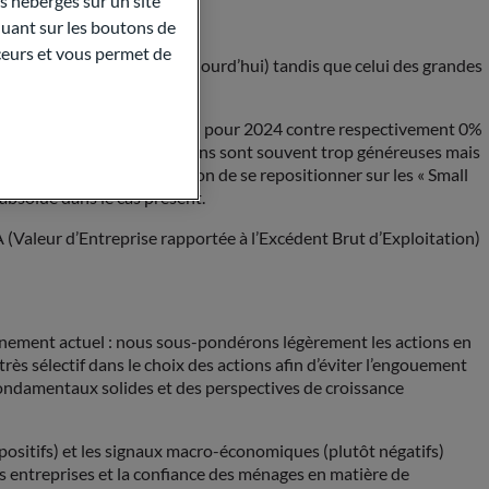
 hébergés sur un site
quant sur les boutons de
aceurs et vous permet de
6.7 en 2018 contre 13.2 aujourd’hui) tandis que celui des grandes
blit à +27% pour 2023 et +16% pour 2024 contre respectivement 0%
ue montre que les anticipations sont souvent trop généreuses mais
aque année. Notre conviction de se repositionner sur les « Small
 absolue dans le cas présent.
 (Valeur d’Entreprise rapportée à l’Excédent Brut d’Exploitation)
ionnement actuel : nous sous-pondérons légèrement les actions en
s sélectif dans le choix des actions afin d’éviter l’engouement
 fondamentaux solides et des perspectives de croissance
positifs) et les signaux macro-économiques (plutôt négatifs)
es entreprises et la confiance des ménages en matière de