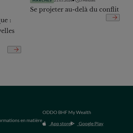
MARCHÉS
21.05.2026
5
Minutes
Se projeter au-delà du conflit
ue :
elles
ODDO BHF My Wealth
s
formations en matière
App store
Google Play