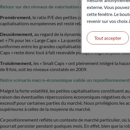
mesurer anonymement 
Retour sur des niveaux de valorisation attractifs
externe. Vous pouvez a
cette fenêtre. Le bout
Premièrement,
le ratio P/E des petites capitalisations européen
revenir sur vos choix
capitalisations européennes est resté relativement stable (13.7 e
Deuxièmement,
au regard de la dynamique des séquences bénéfic
Tout accepter
et +7% pour les « Large Caps ». La question est désormais de savoi
uniformes entre les grandes capitalisations et les petites capital
Caps » reste donc tout à fait recevable puisqu’il s’agit de jouer t
Troisièmement,
les « Small Caps » ont pleinement intégré la haus
de 8 fois, soit les niveaux constatés en 2009.
Notre scénario macro-économique valide un repositionnement t
Malgré la forte volatilité, les petites capitalisations constitue
raison des éventuelles répercussions économiques négatives du re
excessif pour certaines parties du marché. Nous privilégions les 
supérieures à celles de la moyenne du marché.
Ce positionnement reflète un contexte de marché particulier, où la
pourrait persister pendant quelques mois. En effet, bien que la r