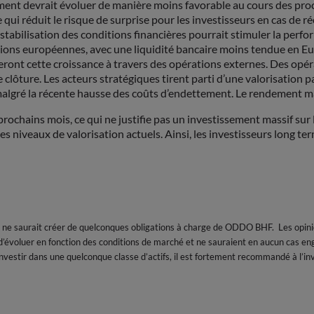
t devrait évoluer de manière moins favorable au cours des proc
 qui réduit le risque de surprise pour les investisseurs en cas de ré
tabilisation des conditions financières pourrait stimuler la perfo
tions européennes, avec une liquidité bancaire moins tendue en Eu
cheront cette croissance à travers des opérations externes. Des op
ture. Les acteurs stratégiques tirent parti d’une valorisation par
 malgré la récente hausse des coûts d’endettement. Le rendement mar
prochains mois, ce qui ne justifie pas un investissement massif sur 
 les niveaux de valorisation actuels. Ainsi, les investisseurs long 
 ne saurait créer de quelconques obligations à charge de ODDO BHF. Les opin
évoluer en fonction des conditions de marché et ne sauraient en aucun cas en
d’investir dans une quelconque classe d’actifs, il est fortement recommandé à l’i