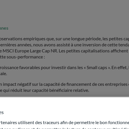
nnes
s observations empiriques que, sur une longue période, les petites 
 dernières années, nous avons assisté à une inversion de cette ten
MSCI Europe Large Cap NR. Les petites capitalisations affichent 
ette sous-performance :
oissance favorables pour investir dans les « Small caps ». En effet, l
ale.
impact négatif sur la capacité de financement de ces entreprises c
qui réduit leur capacité bénéficiaire relative.
itement liée à la liquidité. Or, les banques centrales sont passées d
 souligner que les actions de petites capitalisations amplifient l
es
viron +90% un an après la baisse provoquée par la crise des « subp
a crise du COVID-19. Notre propos n’est pas de dire qu’en absolu,
naires utilisent des traceurs afin de permettre le bon fonctionne
bservons un point d’entrée intéressant pour un retour à la moyenne