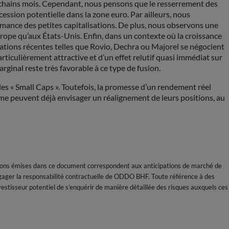
hains mois. Cependant, nous pensons que le resserrement des
cession potentielle dans la zone euro. Par ailleurs, nous
rmance des petites capitalisations. De plus, nous observons une
rope qu’aux États-Unis. Enfin, dans un contexte où la croissance
érations récentes telles que Rovio, Dechra ou Majorel se négocient
ticulièrement attractive et d’un effet relutif quasi immédiat sur
ginal reste très favorable à ce type de fusion.
les « Small Caps ». Toutefois, la promesse d’un rendement réel
terme peuvent déjà envisager un réalignement de leurs positions, au
ions émises dans ce document correspondent aux anticipations de marché de
gager la responsabilité contractuelle de ODDO BHF. Toute référence à des
nvestisseur potentiel de s’enquérir de manière détaillée des risques auxquels ces