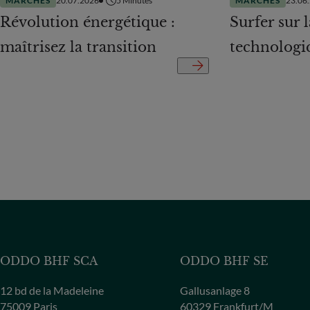
MARCHÉS
20.07.2026
5
Minutes
MARCHÉS
23.06
Révolution énergétique :
Surfer sur 
maîtrisez la transition
technologi
ODDO BHF SCA
ODDO BHF SE
12 bd de la Madeleine
Gallusanlage 8
75009 Paris
60329 Frankfurt/M