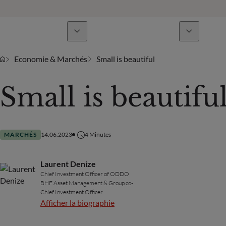
Lignes de métiers
Actualités & analyses
Economie & Marchés
Small is beautiful
Small is beautifu
MARCHÉS
14.06.2023
4
Minutes
Laurent Denize
Chief Investment Officer of ODDO
BHF Asset Management & Group co-
Chief Investment Officer
Afficher la biographie