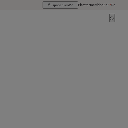
Plateforme vidéo
En
Fr
De
Espace client
Ressources
Implantations