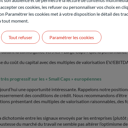
son audience et de permettre la lecture de contenus multimédias
ccepter ces cookies, les refuser ou personnaliser vos choix en cli
on Paramétrer les cookies met à votre disposition le détail des tr
nes a considérablement diminué au cours des 5 dernières années (1
 à tout moment.
n 2018 contre 12.5 aujourd’hui).
iaires, le consensus des analystes pour les « Small Caps » s’éta
Tout refuser
Paramétrer les cookies
r si le consensus n’est pas trop optimiste. Notre analyse historiq
isations, puisque révisées de manière équivalente de près de -5% ch
out autant la convergence vers les « Large Caps » que la performance
se du coût du capital avec des multiples de valorisation EV/EBITDA
rès progressif sur les « Small Caps » européennes
nt aujourd’hui une opportunité intéressante. Rappelons notre posit
sserrement des conditions de crédit. Nous recommandons d’être trè
actions présentant des multiples de valorisation raisonnables, des
 dichotomie entre les signaux envoyés par les entreprises (plutôt 
obustesse du marché du travail ne semble pas altérer l’optimisme d