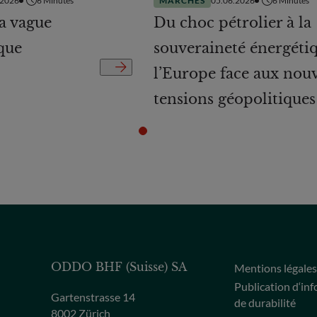
.2026
6
Minutes
MARCHÉS
05.06.2026
6
Minutes
la vague
Du choc pétrolier à la
que
souveraineté énergétiq
l’Europe face aux nouv
tensions géopolitiques
ODDO BHF (Suisse) SA
Mentions légale
Publication d‘in
Gartenstrasse 14
de durabilité
8002 Zürich