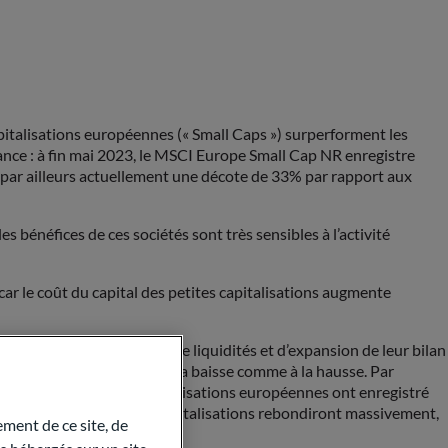
capitalisations européennes (« Small Caps ») surperforment les
dance : à fin mai 2023, le MSCI Europe Small Cap NR enregistre
par ailleurs actuellement une décote de 33% par rapport aux
es bénéfices de ces sociétés sont très sensibles à l’activité
ar le coût du capital des petites capitalisations augmente
’une politique d’injection de liquidités et d’expansion de leur bilan
es mouvements du marché, à la baisse comme à la hausse. Par
rimes », et les micro-capitalisations européennes ont enregistré
 les actions de petites capitalisations rebondiront massivement,
ment de ce site, de
 significatif.