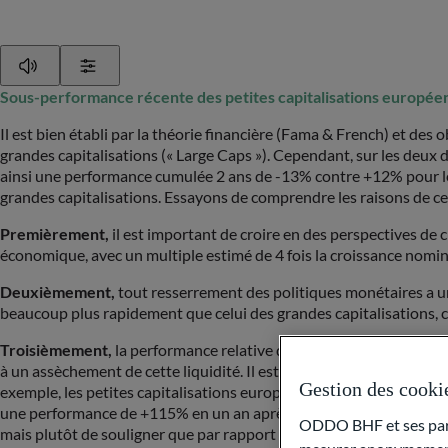
Play
Show Settings
Sous-performance récente des petites capitalisations europée
Il est bien établi par la théorie financière (Fama & French) et de
grandes capitalisations (« Large Caps »). Cependant, sur les deux
ainsi une performance cumulée 2 ans de -13% contre +12% pour le 
grandes capitalisations. Essayons de comprendre les raisons de c
Premièrement,
il est important de croire en des perspectives de cr
économique, avec un multiple estimé de 4 fois la croissance nomin
Deuxièmement,
tout resserrement des politiques monétaires a un 
beaucoup plus rapidement que celui des grandes capitalisations, ce 
Troisièmement,
la performance relative des « Small caps » est étro
à un assèchement de cette liquidité. Il est également important de
Gestion des cooki
exemple, les petites capitalisations européennes ont rebondi d’en
une performance de +115% en un an après la chute engendrée par l
ODDO BHF et ses parte
mais plutôt de souligner que par rapport aux «Large Caps», nous o