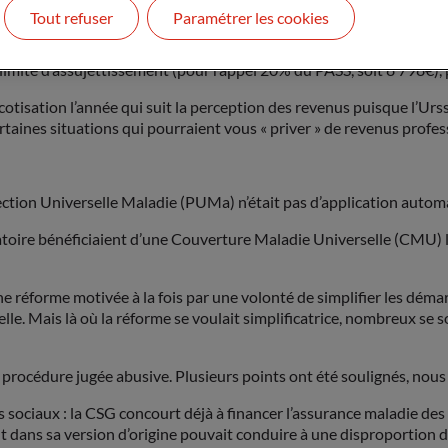
s revenus fonciers, les revenus de capitaux mobiliers, les plus-va
Tout refuser
Paramétrer les cookies
ction l’assiette par un abattement de 50% du PASS (pour chaque con
ite d’assujettissement (pour rappel 20% du PASS, soit 8 798€), plu
à cotisation l’année qui suit la perception des revenus puisque l’Urs
certaines situations qui pourraient vous « priver » de revenus profes
Protection Universelle Maladie (PUMa) n’était pas d’application auto
atoire bénéficiaient d’une Couverture Maladie Universelle (CMU) 
e réforme motivée à la fois par une volonté de simplifier les démar
le. Mais là où la réforme se voulait simplificatrice, nombreux se s
procédure jugée abusive. Plusieurs points ont été soulignés, nous 
sociaux : la CSG concourt déjà à financer l’assurance maladie des 
t dans sa version d’origine pouvait conduire à une disproportion d