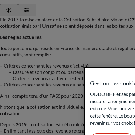
Play
Show Settings
Fin 2017, la mise en place de la Cotisation Subsidiaire Maladie (CS
cotisation émis par l’Urssaf ne soient déposés dans les boites aux l
Les règles actuelles
Toute personne qui réside en France de manière stable et régulière
cumulatifs, sont remplis :
– Critères concernant les revenus d’activité :
– L’assuré et son conjoint ou partenaire de Pacs ne perçoivent 
– Ou leurs revenus d’activité restent inférieurs à 20 % du Plafo
Gestion des cooki
– Critères concernant les revenus du patrimoine : l’assuré et son
ODDO BHF et ses parte
Ainsi, compte tenu d’un PASS pour 2023 de 43 992€, seront assuje
mesurer anonymement 
Notons que la cotisation est individuelle, dès lors que l’assuré et 
externe. Vous pouvez a
cotisation.
cette fenêtre. Le bout
revenir sur vos choix
Depuis 2019, la cotisation est déterminée :
– En limitant l’assiette des revenus retenus à 8 PASS, soit 351 936