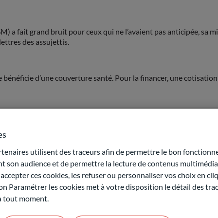
M) a fait grand bruit pour ceux qui ne l’avaient pas anticipée, sa 
ettres des assujettis.
 bénéficie d’une couverture santé. Pour la financer, une cotisatio
aucun revenu de remplacement (retraite, rente, allocation chômag
nd de la Sécurité Sociale (PASS).
es
 conjoint ou partenaire de Pacs perçoivent des revenus de leur pat
naires utilisent des traceurs afin de permettre le bon fonctionne
ttis les personnes qui perçoivent moins de 8 798€ de revenus prof
son audience et de permettre la lecture de contenus multimédias
son conjoint ou partenaire de Pacs remplissent les conditions et son
ccepter ces cookies, les refuser ou personnaliser vos choix en cli
on Paramétrer les cookies met à votre disposition le détail des tr
 à tout moment.
€.