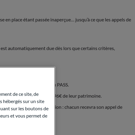
mise en place étant passée inaperçue… jusqu’à ce que les appels de
n est automatiquement due dès lors que certains critères,
e) ;
rimoine supérieurs à 50 % du PASS.
ment de ce site, de
essionnels et plus de 21 996€ de leur patrimoine.
 hébergés sur un site
t donc éligibles à la cotisation : chacun recevra son appel de
quant sur les boutons de
aceurs et vous permet de