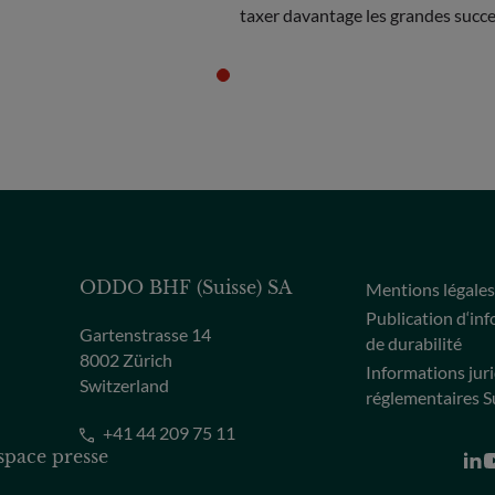
taxer davantage les grandes succe
débat. Découvrez notre analyse d
"grande transmission" et de son i
potentiel sur les entrepreneurs et
l'économie.
ODDO BHF (Suisse) SA
Mentions légale
Publication d‘in
Gartenstrasse 14
de durabilité
8002 Zürich
Informations jur
Switzerland
réglementaires S
+41 44 209 75 11
space presse