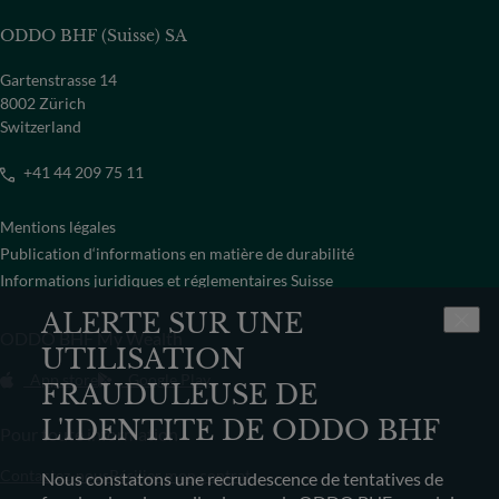
ODDO BHF (Suisse) SA
Gartenstrasse 14
8002 Zürich
Switzerland
+41 44 209 75 11
Mentions légales
Publication d‘informations en matière de durabilité
Informations juridiques et réglementaires Suisse
ALERTE SUR UNE
ODDO BHF My Wealth
UTILISATION
App store
Google Play
FRAUDULEUSE DE
L'IDENTITE DE ODDO BHF
Pour toute information
Contactez-nous
Résilier mon contrat
Nous constatons une recrudescence de tentatives de