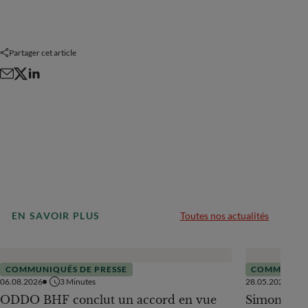
Partager cet article
EN SAVOIR PLUS
Toutes nos actualités
COMMUNIQUÉS DE PRESSE
COMMUNIQU
06.08.2026
3
Minutes
28.05.2026
ODDO BHF conclut un accord en vue
Simone Wes