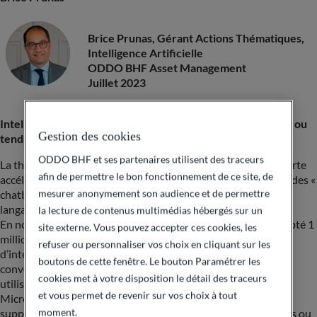
Brice Prunas, Gérant Actions Thématiques,
Intelligence Artificielle
ODDO BHF Asset Management
Juillet 2023
Intelligence Artificielle, chatbot, ChatGPT… effet de mode ou
Gestion des cookies
tendance structurelle ?
ODDO BHF et ses partenaires utilisent des traceurs
La thématique de l’Intelligence Artificielle (IA) connaît une forte
afin de permettre le bon fonctionnement de ce site, de
accélération depuis la fin 2022, notamment dans le domaine des «
mesurer anonymement son audience et de permettre
chatbot », ces assistants virtuels qui utilisent des modèles de
langage pour dialoguer avec ses utilisateurs.
la lecture de contenus multimédias hébergés sur un
En novembre 2022, ChatGPT développé par OpenAI* a compté 1
site externe. Vous pouvez accepter ces cookies, les
million d’utilisateurs en 5 jours. ChatGPT est un outil
refuser ou personnaliser vos choix en cliquant sur les
d’intelligence artificielle avec un canal de conversation (chat
boutons de cette fenêtre. Le bouton Paramétrer les
conversationnel) qui répond aux questions posées par les
cookies met à votre disposition le détail des traceurs
utilisateurs humains avec rapidité, précision et neutralité.
et vous permet de revenir sur vos choix à tout
Microsoft* annonce ainsi investir 10 milliards de dollars
moment.
supplémentaires dans OpenAI quand Google* aux Etats-Unis ou