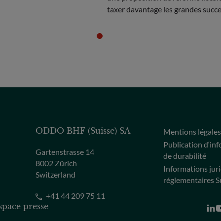
taxer davantage les grandes succe
débat. Découvrez notre analyse d
"grande transmission" et de son i
potentiel sur les entrepreneurs et
l'économie.
ODDO BHF (Suisse) SA
Mentions légale
Publication d‘in
Gartenstrasse 14
de durabilité
8002 Zürich
Informations jur
Switzerland
réglementaires S
+41 44 209 75 11
space presse