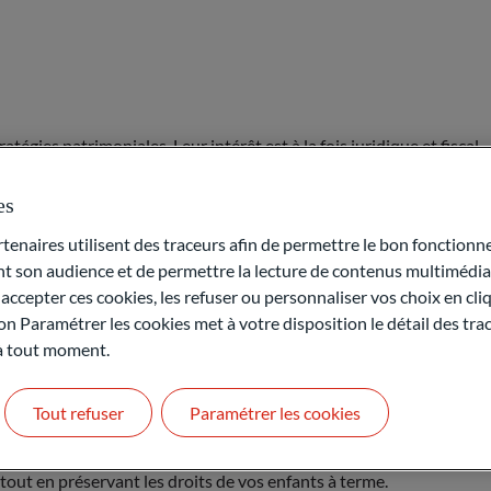
tégies patrimoniales. Leur intérêt est à la fois juridique et fiscal.
es
ci une seconde personne identifiée par le donateur initial recevra 
naires utilisent des traceurs afin de permettre le bon fonctionne
onserver le bien et le transmettre au second gratifié. Il n’est donc
son audience et de permettre la lecture de contenus multimédias
ccepter ces cookies, les refuser ou personnaliser vos choix en cli
on Paramétrer les cookies met à votre disposition le détail des tr
r gratifié de consommer les biens qu’il a reçus. Le solde non cons
 à tout moment.
ux-mêmes pas de descendant.
ns font valoir leurs charmes :
Tout refuser
Paramétrer les cookies
tout en assurant de la transmission de ce qui n’a pas été consommé 
tout en préservant les droits de vos enfants à terme.