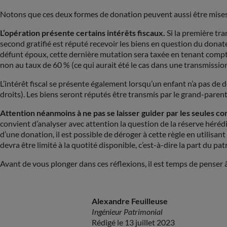
Notons que ces deux formes de donation peuvent aussi être mises en
L’opération présente certains intérêts fiscaux.
Si la première tra
second gratifié est réputé recevoir les biens en question du donat
défunt époux, cette dernière mutation sera taxée en tenant compte
non au taux de 60 % (ce qui aurait été le cas dans une transmissio
L’intérêt fiscal se présente également lorsqu’un enfant n’a pas d
droits). Les biens seront réputés être transmis par le grand-parent 
Attention néanmoins à ne pas se laisser guider par les seules con
convient d’analyser avec attention la question de la réserve hérédit
d’une donation, il est possible de déroger à cette règle en utilisan
devra être limité à la quotité disponible, c’est-à-dire la part du p
Avant de vous plonger dans ces réflexions, il est temps de penser 
Alexandre Feuilleuse
Ingénieur Patrimonial
Rédigé le 13 juillet 2023