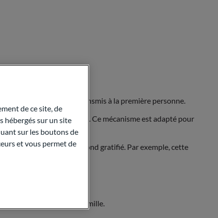
tout ou partie des biens transmis à la première personne.
ment de ce site, de
 pas possible de vendre le bien. Ce mécanisme est adapté pour
 hébergés sur un site
quant sur les boutons de
aceurs et vous permet de
ommé sera transmis au second gratifié. Par exemple, cette
à d’autres membres de la famille.