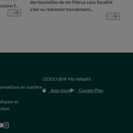
des bouteilles de vin Pétrus sans fiscalité
ssions fait
s'est vu redresser lourdement...
e cette
mpact
ODDO BHF My Wealth
s
formations en matière
App store
Google Play
idiques et
uisse