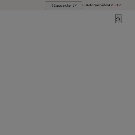
Plateforme vidéo
En
Fr
De
Espace client
Ressources
Implantations