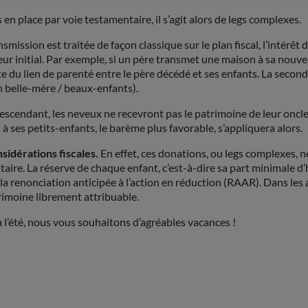
 place par voie testamentaire, il s’agit alors de legs complexes.
nsmission est traitée de façon classique sur le plan fiscal, l’intérêt
eur initial. Par exemple, si un père transmet une maison à sa nouve
 du lien de parenté entre le père décédé et ses enfants. La secon
n belle-mère / beaux-enfants).
e descendant, les neveux ne recevront pas le patrimoine de leur on
à ses petits-enfants, le barème plus favorable, s’appliquera alors.
sidérations fiscales.
En effet, ces donations, ou legs complexes, ne
aire. La réserve de chaque enfant, c’est-à-dire sa part minimale d’h
t la renonciation anticipée à l’action en réduction (RAAR). Dans les 
atrimoine librement attribuable.
à l’été, nous vous souhaitons d’agréables vacances !