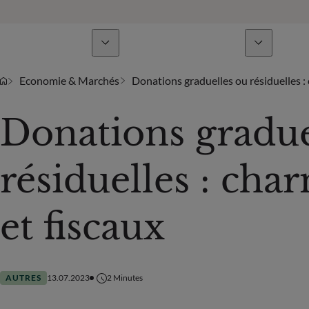
Lignes de métiers
Actualités & analyses
Economie & Marchés
Donations graduelles ou résiduelles : 
Donations gradue
résiduelles : cha
et fiscaux
AUTRES
13.07.2023
2
Minutes