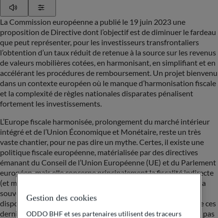
Play
Show Settings
La Commission européenne a publié le 19 juin 2023 une
proposition de Directive dont l’objectif est de diminuer le fardeau
que peut représenter, pour les investisseurs transfrontaliers
l’obtention d’un taux réduit de retenue à la source sur les revenus
de valeurs mobilières cotées, en harmonisant, en simplifiant et en
accélérant les procédures de remboursement. Un projet bienvenu
dans un contexte européen où le manque d’harmonisation fiscale
et la complexité de règles nationales disparates pénalisent
fortement les investissements.
L’Europe fiscale harmonisée, prolongement du marché intérieur
intégré et de l’Union Économique et Monétaire, reste un très
vaste chantier, pour ne pas dire un mythe. Certes, il existe une
politique fiscale européenne, matérialisée par des directives
émanant du Conseil de l’Union Européenne (UE) et du Parlement
européen, mais elle concerne principalement la fiscalité indirecte
(et moins la fiscalité directe) et laisse encore une large part à la
souveraineté fiscale des États membres. Les principales
Gestion des cookies
dispositions législatives, réglementaires et administratives de ces
derniers restent très peu harmonisées, quand elles ne se font pas
ODDO BHF et ses partenaires utilisent des traceurs