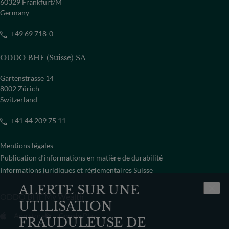
60329 Frankfurt/M
Germany
+49 69 718-0
ODDO BHF (Suisse) SA
Gartenstrasse 14
8002 Zürich
Switzerland
+41 44 209 75 11
Mentions légales
Publication d‘informations en matière de durabilité
Informations juridiques et réglementaires Suisse
ALERTE SUR UNE
ODDO BHF My Wealth
UTILISATION
App store
Google Play
FRAUDULEUSE DE