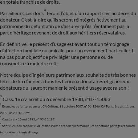
en totale franchise de droits.
4
Par ailleurs, ces dons
feront l’objet d’un rapport civil au décès du
donateur. C’est-à-dire qu’ils seront réintégrés fictivement au
patrimoine du défunt afin de s’assurer qu’ils n’entament pas la
part d’héritage revenant de droit aux héritiers réservataires.
En définitive, le présent d’usage est avant tout un témoignage
d’affection familiale ou amicale, pour un évènement particulier. Il
n’a pas pour objectif de privilégier une personne ou de
transmettre à moindre coût.
Notre équipe d’ingénieurs patrimoniaux souhaite de très bonnes
fêtes de fin d’année à tous les heureux donataires et généreux
donateurs qui sauront manier le présent d’usage avec raison !
1
Cass. 1e civ, arrêt du 6 décembre 1988, n°87-15083
2
Exemples de jurisprudences : CA Orléans, 11 octobre 2007, n° 06-3246, CA Paris , 1re ch., 11 avr.
2002 , n° 2001/03791
3
Cass.1e civ. 10 mai 1995, n° 93-15.187
4
Sont exclus du rapport civil les dons faits hors part successorale, les donations-partages et comme
indiqué les présents d’usage.