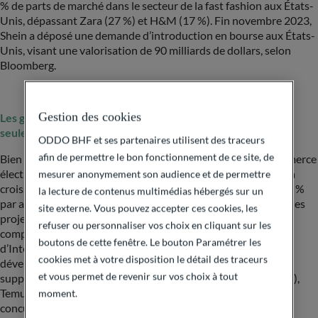
% de parts de marché dans le secteur de la fast fashion aux États-
Unis, dépassant Zara (27 %) et H&M (17 %). Fin novembre 2023,
Shein a déposé une demande d’introduction en bourse aux États-
Unis, visant une valorisation de 90 milliards de dollars, selon
Bloomberg.
Gestion des cookies
Les géants chinois du commerce électronique ne sont pas
seulement des leaders nationaux
ODDO BHF et ses partenaires utilisent des traceurs
afin de permettre le bon fonctionnement de ce site, de
Bien que la Chine soit le plus grand marché mondial du commerce
électronique avec plus de 800 millions d’acheteurs en ligne, la
mesurer anonymement son audience et de permettre
croissance du secteur national devrait ralentir, passant de 22 %
la lecture de contenus multimédias hébergés sur un
par an entre 2014 et 2021 à environ 7,5 % d’ici à 2025, selon les
site externe. Vous pouvez accepter ces cookies, les
projections du 14e plan quinquennal de la Chine. Afin de
refuser ou personnaliser vos choix en cliquant sur les
compenser le ralentissement national, les géants chinois
boutons de cette fenêtre. Le bouton Paramétrer les
d’Internet tels qu’Alibaba, Tencent, ByteDance et PDD se
cookies met à votre disposition le détail des traceurs
développent à l’étranger afin de bénéficier d’une croissance
et vous permet de revenir sur vos choix à tout
supplémentaire. Des acteurs clés comme AliExpress (Alibaba),
Temu (PDD), TikTok Shop (ByteDance) et Shein sont en
moment.
concurrence sur les marchés occidentaux, tandis que Lazada