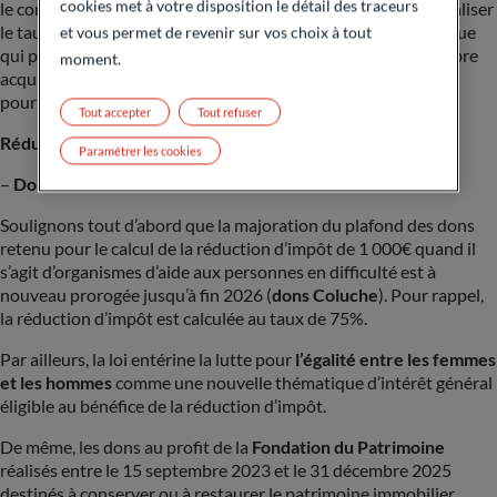
cookies met à votre disposition le détail des traceurs
le contribuable soumis à imposition commune peut individualiser
er
le taux applicable. A compter du 1
septembre 2025, la logique
et vous permet de revenir sur vos choix à tout
qui prévaut actuellement va s’inverser afin que chaque membre
moment.
acquitte l’impôt associé à son revenu et c’est sur option qu’il
pourra appliquer un taux commun au foyer.
Tout accepter
Tout refuser
Réduction d’impôt :
Paramétrer les cookies
–
Dons aux associations :
Soulignons tout d’abord que la majoration du plafond des dons
retenu pour le calcul de la réduction d’impôt de 1 000€ quand il
s’agit d’organismes d’aide aux personnes en difficulté est à
nouveau prorogée jusqu’à fin 2026 (
dons Coluche
). Pour rappel,
la réduction d’impôt est calculée au taux de 75%.
Par ailleurs, la loi entérine la lutte pour
l’égalité entre les femmes
et les hommes
comme une nouvelle thématique d’intérêt général
éligible au bénéfice de la réduction d’impôt.
De même, les dons au profit de la
Fondation du Patrimoine
réalisés entre le 15 septembre 2023 et le 31 décembre 2025
destinés à conserver ou à restaurer le patrimoine immobilier