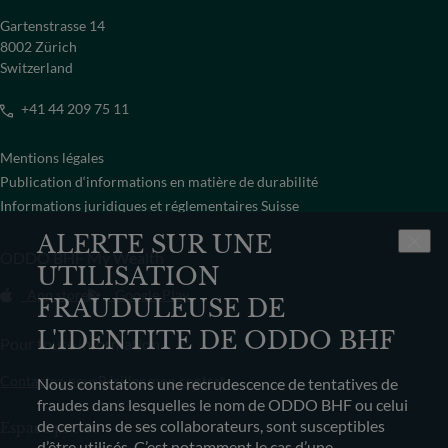
Gartenstrasse 14
8002 Zürich
Switzerland
+41 44 209 75 11
Mentions légales
Publication d‘informations en matière de durabilité
Informations juridiques et réglementaires Suisse
ALERTE SUR UNE
ODDO BHF My Wealth
UTILISATION
App store
Google Play
FRAUDULEUSE DE
L'IDENTITE DE ODDO BHF
Pour toute information
Contactez-nous
Résilier mon contrat
Nous constatons une recrudescence de tentatives de
fraudes dans lesquelles le nom de ODDO BHF ou celui
de certains de ses collaborateurs, sont susceptibles
Espace presse
d’être utilisés. C’est notamment le cas d’une