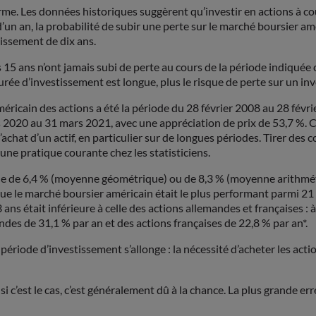
rme. Les données historiques suggèrent qu’investir en actions à cou
un an, la probabilité de subir une perte sur le marché boursier amé
tissement de dix ans.
15 ans n’ont jamais subi de perte au cours de la période indiquée
durée d’investissement est longue, plus le risque de perte sur un in
américain des actions a été la période du 28 février 2008 au 28 févr
s 2020 au 31 mars 2021, avec une appréciation de prix de 53,7 %. Ce
hat d’un actif, en particulier sur de longues périodes. Tirer des co
ne pratique courante chez les statisticiens.
 de 6,4 % (moyenne géométrique) ou de 8,3 % (moyenne arithmétique
 le marché boursier américain était le plus performant parmi 21 pa
ans était inférieure à celle des actions allemandes et françaises : 
ndes de 31,1 % par an et des actions françaises de 22,8 % par an*.
riode d’investissement s’allonge : la nécessité d’acheter les acti
i c’est le cas, c’est généralement dû à la chance. La plus grande err