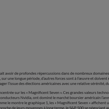
ourrait avoir de profondes répercussions dans de nombreux domaine
t, sur une longue période, d’autres forces sont à l’œuvre et doivent 
ager l’issue des élections américaines avec une relative sérénité, 
concentrée sur les « Magnificent Seven ». Ces grandes valeurs tech
i-conducteurs Nvidia, ont dominé le marché boursier américain l’an
mme le montre le graphique 1, les « Magnificent Seven » affichent 
 proche de leurs moyennes à long terme, le S&P 500 se négociant a