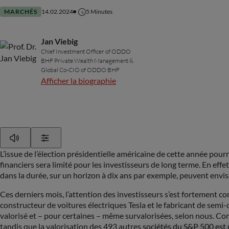
MARCHÉS
14.02.2024
5
Minutes
Jan Viebig
Chief Investment Officer of ODDO
BHF Private Wealth Management &
Global Co-CIO of ODDO BHF
Afficher la biographie
Play
Show Settings
L’issue de l’élection présidentielle américaine de cette année p
financiers sera limité pour les investisseurs de long terme. En effe
dans la durée, sur un horizon à dix ans par exemple, peuvent envis
Ces derniers mois, l’attention des investisseurs s’est fortement 
constructeur de voitures électriques Tesla et le fabricant de sem
valorisé et – pour certaines – même survalorisées, selon nous. Co
tandis que la valorisation des 493 autres sociétés du S&P 500 est