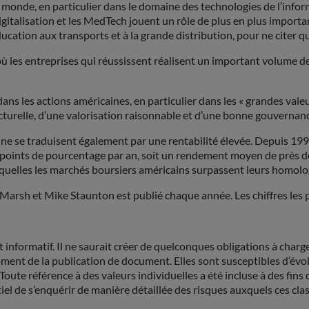
onde, en particulier dans le domaine des technologies de l’informa
igitalisation et les MedTech jouent un rôle de plus en plus importan
’éducation aux transports et à la grande distribution, pour ne citer
ù les entreprises qui réussissent réalisent un important volume d
ns les actions américaines, en particulier dans les « grandes valeu
ructurelle, d’une valorisation raisonnable et d’une bonne gouvernan
ine se traduisent également par une rentabilité élevée. Depuis 199
points de pourcentage par an, soit un rendement moyen de près de 
esquelles les marchés boursiers américains surpassent leurs homol
 Marsh et Mike Staunton est publié chaque année. Les chiffres les
formatif. Il ne saurait créer de quelconques obligations à cha
 de la publication de document. Elles sont susceptibles d’évolu
ute référence à des valeurs individuelles a été incluse à des fins
tiel de s’enquérir de manière détaillée des risques auxquels ces cl