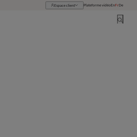
Plateforme vidéo
En
Fr
De
Espace client
Ressources
Implantations