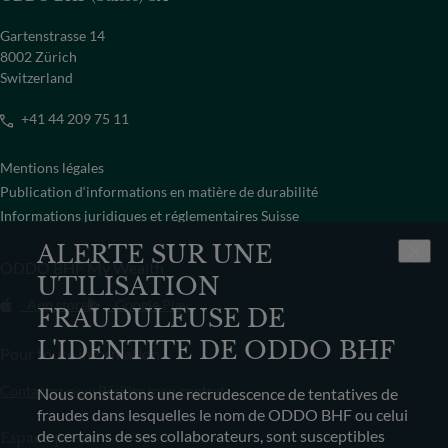
Gartenstrasse 14
8002 Zürich
Switzerland
+41 44 209 75 11
Mentions légales
Publication d‘informations en matière de durabilité
Informations juridiques et réglementaires Suisse
ALERTE SUR UNE
ODDO BHF My Wealth
UTILISATION
App store
Google Play
FRAUDULEUSE DE
L'IDENTITE DE ODDO BHF
Pour toute information
Contactez-nous
Résilier mon contrat
Nous constatons une recrudescence de tentatives de
fraudes dans lesquelles le nom de ODDO BHF ou celui
de certains de ses collaborateurs, sont susceptibles
Espace presse