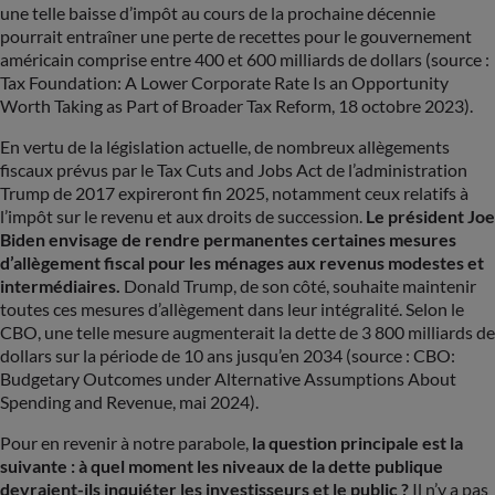
une telle baisse d’impôt au cours de la prochaine décennie
pourrait entraîner une perte de recettes pour le gouvernement
américain comprise entre 400 et 600 milliards de dollars (source :
Tax Foundation: A Lower Corporate Rate Is an Opportunity
Worth Taking as Part of Broader Tax Reform, 18 octobre 2023).
En vertu de la législation actuelle, de nombreux allègements
fiscaux prévus par le Tax Cuts and Jobs Act de l’administration
Trump de 2017 expireront fin 2025, notamment ceux relatifs à
l’impôt sur le revenu et aux droits de succession.
Le président Joe
Biden envisage de rendre permanentes certaines mesures
d’allègement fiscal pour les ménages aux revenus modestes et
intermédiaires.
Donald Trump, de son côté, souhaite maintenir
toutes ces mesures d’allègement dans leur intégralité. Selon le
CBO, une telle mesure augmenterait la dette de 3 800 milliards de
dollars sur la période de 10 ans jusqu’en 2034 (source : CBO:
Budgetary Outcomes under Alternative Assumptions About
Spending and Revenue, mai 2024).
Pour en revenir à notre parabole,
la question principale est la
suivante : à quel moment les niveaux de la dette publique
devraient-ils inquiéter les investisseurs et le public ?
Il n’y a pas