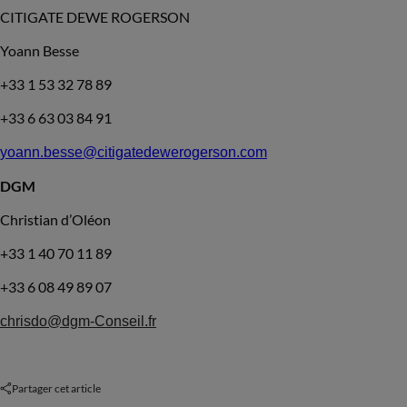
CITIGATE DEWE ROGERSON
Yoann Besse
+33 1 53 32 78 89
+33 6 63 03 84 91
yoann.besse@citigatedewerogerson.com
DGM
Christian d’Oléon
+33 1 40 70 11 89
+33 6 08 49 89 07
chrisdo@dgm-Conseil.fr
Partager cet article