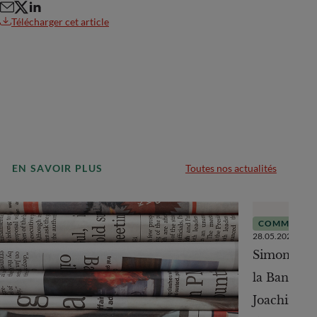
Télécharger cet article
EN SAVOIR PLUS
Toutes nos actualités
COMMUNIQU
28.05.2026
Simone Wes
la Banque
Joachim Hä