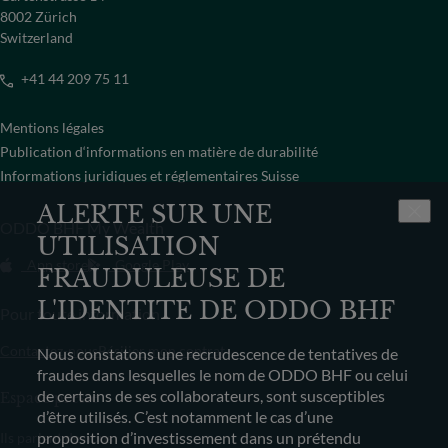
8002 Zürich
Switzerland
+41 44 209 75 11
Mentions légales
Publication d‘informations en matière de durabilité
Informations juridiques et réglementaires Suisse
ALERTE SUR UNE
ODDO BHF My Wealth
UTILISATION
App store
Google Play
FRAUDULEUSE DE
L'IDENTITE DE ODDO BHF
Pour toute information
Contactez-nous
Résilier mon contrat
Nous constatons une recrudescence de tentatives de
fraudes dans lesquelles le nom de ODDO BHF ou celui
de certains de ses collaborateurs, sont susceptibles
Espace presse
d’être utilisés. C’est notamment le cas d’une
proposition d’investissement dans un prétendu
Ils parlent de nous