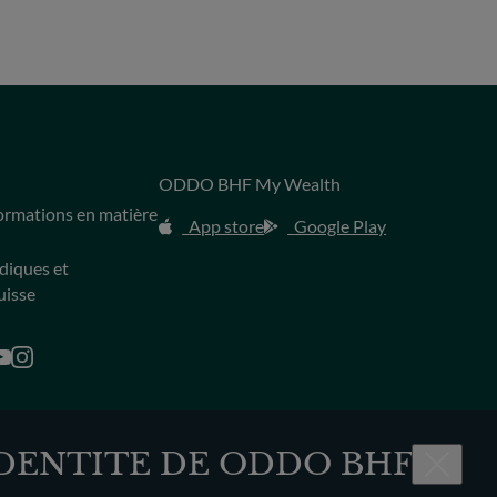
ODDO BHF My Wealth
s
formations en matière
App store
Google Play
idiques et
uisse
IDENTITE DE ODDO BHF