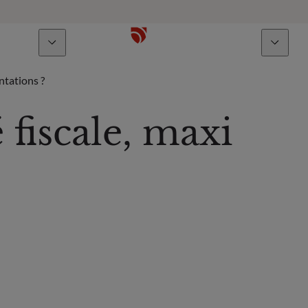
À propos
Talents
ntations ?
 fiscale, maxi