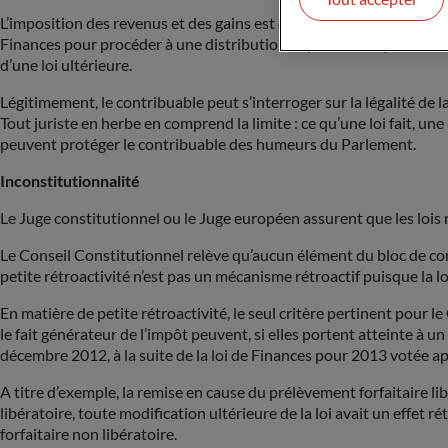
L’imposition des revenus et des gains est concernée par la mini-rétro
Finances pour procéder à une distribution importante. Quant aux d
d’une loi ultérieure.
Légitimement, le contribuable peut s’interroger sur la légalité de la ré
Tout juriste en herbe en comprend la limite : ce qu’une loi fait, u
peuvent protéger le contribuable des humeurs du Parlement.
Inconstitutionnalité
Le Juge constitutionnel ou le Juge européen assurent que les lois
Le Conseil Constitutionnel relève qu’aucun élément du bloc de consti
petite rétroactivité n’est pas un mécanisme rétroactif puisque la lo
En matière de petite rétroactivité, le seul critère pertinent pour 
le fait générateur de l’impôt peuvent, si elles portent atteinte à u
décembre 2012, à la suite de la loi de Finances pour 2013 votée apr
A titre d’exemple, la remise en cause du prélèvement forfaitaire lib
libératoire, toute modification ultérieure de la loi avait un effet r
forfaitaire non libératoire.