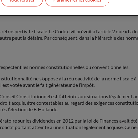
activité : revenus, dividendes, intérêts, plus-values… Dès lors, un e
onations, le fait générateur coïncide avec la date d’enregistremen
trospectivité fiscale. Le Code civil prévoit à l’article 2 que « La loi 
ne autre peut la défaire. Par conséquent, dans la hiérarchie des no
 respectent les normes constitutionnelles ou conventionnelles.
tutionnalité ne s’oppose à la rétroactivité de la norme fiscale à l’e
i est votée avant le fait générateur de l’impôt.
le Conseil Constitutionnel est l’atteinte aux situations légalement
n droit acquis, être contestables au regard des exigences constitutio
ès l’élection de F. Hollande.
ératoire sur les dividendes en 2012 par la loi de Finances avait été 
étroactif portant atteinte à une situation légalement acquise. Ce ne 