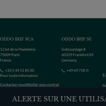
ODDO BHF SCA
ODDO BHF SE
12 bd de la Madeleine
Gallusanlage 8
75009 Paris
60329 Frankfurt/M
France
Germany
+33 1 44 51 85 00
+49 69 718-0
Pour toute information
E
Contactez-nous
Résilier mon contrat
Il
Pl
ALERTE SUR UNE UTILI
Co