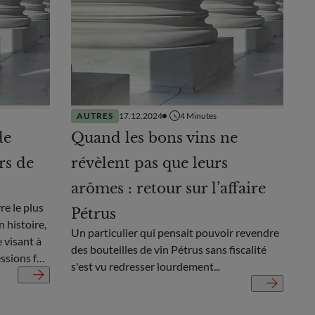
AUTRES
17.12.2024
4
Minutes
de
Quand les bons vins ne
rs de
révèlent pas que leurs
arômes : retour sur l’affaire
re le plus
Pétrus
 histoire,
Un particulier qui pensait pouvoir revendre
 visant à
des bouteilles de vin Pétrus sans fiscalité
ssions fait
s'est vu redresser lourdement...
e cette
mpact