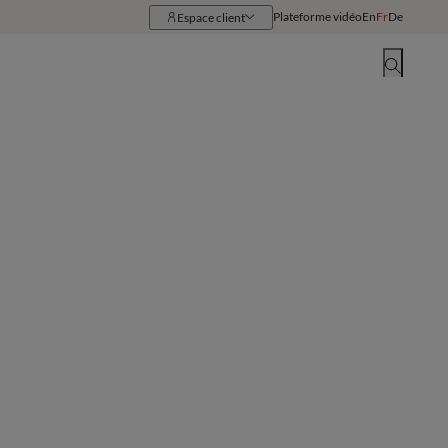
Plateforme vidéo
En
Fr
De
Espace client
Ressources
Implantations