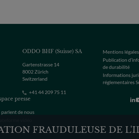
l'économie.
ODDO BHF (Suisse) SA
Mentions légale
Publication d‘in
Gartenstrasse 14
de durabilité
8002 Zürich
Informations jur
Switzerland
réglementaires S
+41 44 209 75 11
space presse
s parlent de nous
ateforme vidéo
SATION FRAUDULEUSE DE L'
ntacts Presse