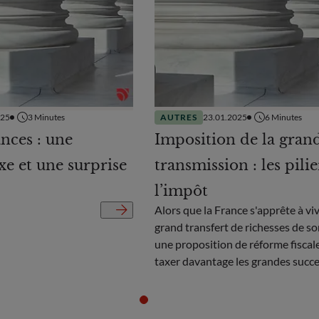
025
3
Minutes
AUTRES
23.01.2025
6
Minutes
nces : une
Imposition de la gran
xe et une surprise
transmission : les pilie
l’impôt
Alors que la France s'apprête à viv
grand transfert de richesses de son
une proposition de réforme fiscale
taxer davantage les grandes succe
débat. Découvrez notre analyse d
"grande transmission" et de son i
potentiel sur les entrepreneurs et