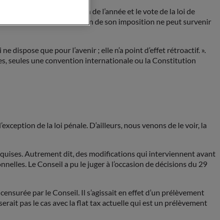
sprit avisé attendra la fin de l’année et le vote de la loi de
t de l’acte, une modification de son imposition ne peut survenir
ne dispose que pour l’avenir ; elle n’a point d’effet rétroactif. ».
rmes, seules une convention internationale ou la Constitution
xception de la loi pénale. D’ailleurs, nous venons de le voir, la
 acquises. Autrement dit, des modifications qui interviennent avant
nnelles. Le Conseil a pu le juger à l’occasion de décisions du 29
censurée par le Conseil. Il s’agissait en effet d’un prélèvement
serait pas le cas avec la flat tax actuelle qui est un prélèvement