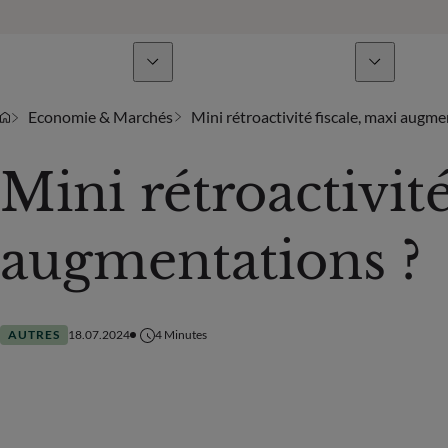
Lignes de métiers
Actualités & analyses
Economie & Marchés
Mini rétroactivité fiscale, maxi augme
Mini rétroactivité
augmentations ?
AUTRES
18.07.2024
4
Minutes