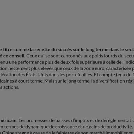
 titre comme la recette du succès sur le long terme dans le secteu
 ce conseil.
Ceux qui se sont cantonnés aux poids lourds du sect
enu une performance plus de deux fois supérieure à celle de l’indi
on nettement plus élevés que ceux de la zone euro, caractérisée par
dération des États-Unis dans les portefeuilles. Et compte tenu du 
icaines à court terme. Mais sur le long terme, la diversification ré
s actions.
méricain.
Les promesses de baisses d’impôts et de déréglementatio
en termes de dynamique de croissance et de gains de productivité. 
la Chine stagne à cause de la faiblesse de son marché immobilier 