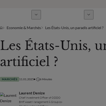
Lignes de métiers
Actualités & analyses
Economie & Marchés
Les États-Unis, un paradis artificiel ?
Les États-Unis, u
artificiel ?
MARCHÉS
11.01.2025
6
Minutes
Laurent Denize
Chief Investment Officer of ODDO
BHF Asset Management & Group co-