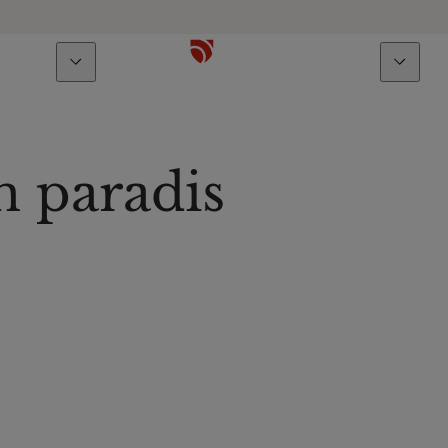
À propos
Talents
n paradis