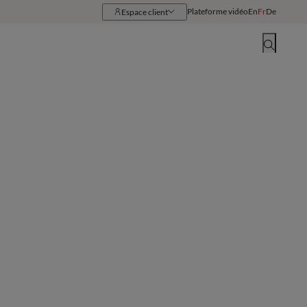
Plateforme vidéo
En
Fr
De
Espace client
Ressources
Implantations