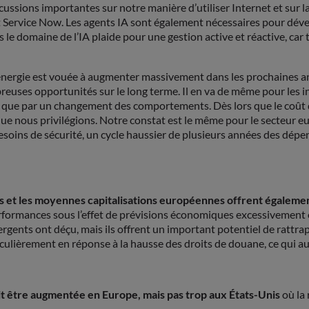
ssions importantes sur notre manière d’utiliser Internet et sur la
et Service Now. Les agents IA sont également nécessaires pour déve
 domaine de l’IA plaide pour une gestion active et réactive, car
’énergie est vouée à augmenter massivement dans les prochaines an
reuses opportunités sur le long terme. Il en va de même pour les i
 que par un changement des comportements. Dès lors que le coût d
ue nous privilégions. Notre constat est le même pour le secteur e
esoins de sécurité, un cycle haussier de plusieurs années des dép
es et les moyennes capitalisations européennes offrent égalemen
erformances sous l’effet de prévisions économiques excessivement o
rgents ont déçu, mais ils offrent un important potentiel de rattra
culièrement en réponse à la hausse des droits de douane, ce qui au
oit être augmentée en Europe, mais pas trop aux États-Unis
où la 