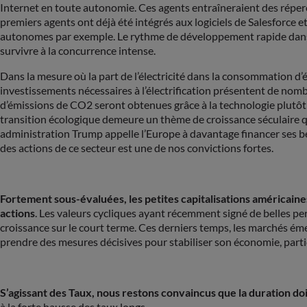
Internet en toute autonomie. Ces agents entraîneraient des répercu
premiers agents ont déjà été intégrés aux logiciels de Salesforce 
autonomes par exemple. Le rythme de développement rapide dans le
survivre à la concurrence intense.
Dans la mesure où la part de l’électricité dans la consommation d
investissements nécessaires à l’électrification présentent de nomb
d’émissions de CO2 seront obtenues grâce à la technologie plutôt
transition écologique demeure un thème de croissance séculaire q
administration Trump appelle l’Europe à davantage financer ses b
des actions de ce secteur est une de nos convictions fortes.
Fortement sous-évaluées, les petites capitalisations américain
actions
. Les valeurs cycliques ayant récemment signé de belles p
croissance sur le court terme. Ces derniers temps, les marchés éme
prendre des mesures décisives pour stabiliser son économie, parti
S’agissant des Taux, nous restons convaincus que la duration d
à la forte hausse des taux longs.