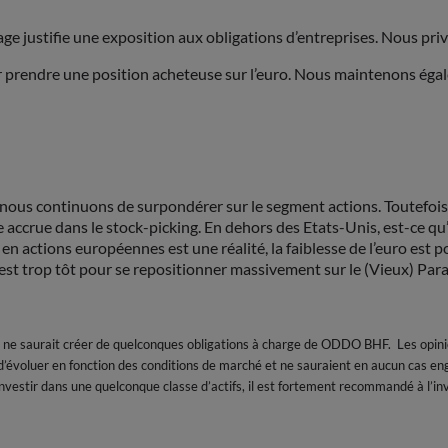
ge justifie une exposition aux obligations d’entreprises. Nous priv
ur prendre une position acheteuse sur l’euro. Nous maintenons égale
ue nous continuons de surpondérer sur le segment actions. Toutefois,
e accrue dans le stock-picking. En dehors des Etats-Unis, est-ce qu
 en actions européennes est une réalité, la faiblesse de l’euro est 
est trop tôt pour se repositionner massivement sur le (Vieux) Par
 ne saurait créer de quelconques obligations à charge de ODDO BHF. Les opin
évoluer en fonction des conditions de marché et ne sauraient en aucun cas en
d’investir dans une quelconque classe d’actifs, il est fortement recommandé à l’i