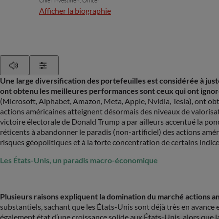
Chief Investment Officer
Afficher la biographie
Play
Show Settings
Une large diversification des portefeuilles est considérée à juste
ont obtenu les meilleures performances sont ceux qui ont ignoré
(Microsoft, Alphabet, Amazon, Meta, Apple, Nvidia, Tesla), ont obt
actions américaines atteignent désormais des niveaux de valorisati
victoire électorale de Donald Trump a par ailleurs accentué la pon
réticents à abandonner le paradis (non-artificiel) des actions amér
risques géopolitiques et à la forte concentration de certains indice
Les États-Unis, un paradis macro-économique
Plusieurs raisons expliquent la domination du marché actions a
substantiels, sachant que les États-Unis sont déjà très en avance 
également état d’une croissance solide aux États-Unis, alors que 