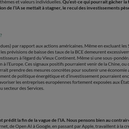
 thèmes et valeurs individuelles.
Qu’est-ce qui pourrait gâcher l
ption de l’IA se mettait à stagner, le recul des investissements p
?
ues) par rapport aux actions américaines. Même en excluant les S
, les prévisions de baisse des taux de la BCE demeurent excessivem
investisseurs à l’égard du Vieux Continent. Même si une sous-pondé
n à l’Europe. Ces signaux positifs pourraient venir de la Chine, ou 
urrait prendre des mesures concrètes pour soutenir une économie 
ment de politique énergétique et d’investissement pourraient encou
t favoriser les entreprises européennes fortement exposées aux État
u secteur des Services.
édit la fin de la vague de l’IA. Nous pensons bien au contraire 
ernet, de Open AI à Google, en passant par Apple, travaillent à la c